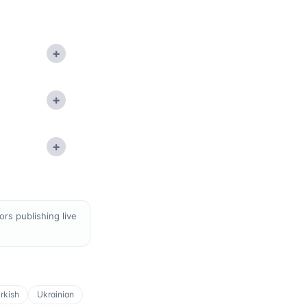
+
+
+
rs publishing live
rkish
Ukrainian