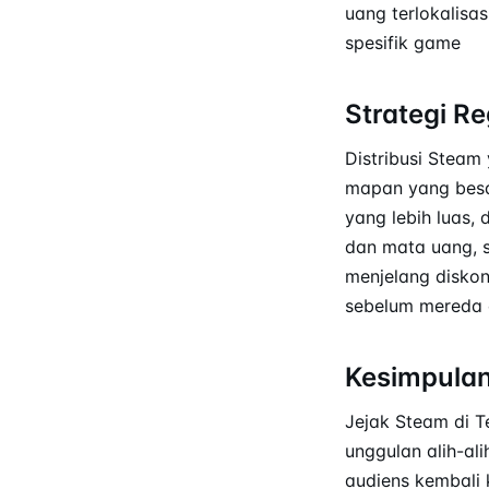
uang terlokalisa
spesifik game
Strategi Re
Distribusi Steam
mapan yang besa
yang lebih luas,
dan mata uang, s
menjelang disko
sebelum mereda d
Kesimpula
Jejak Steam di T
unggulan alih-al
audiens kembali 