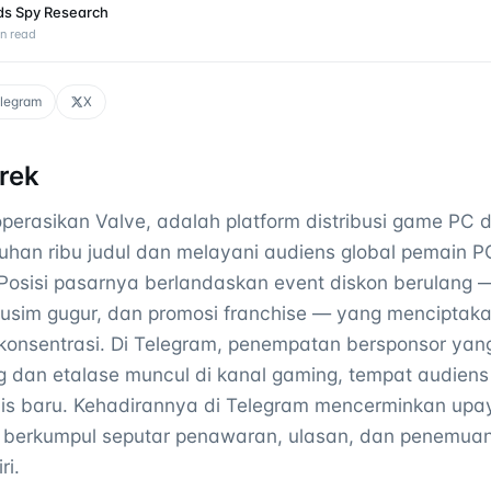
ds Spy Research
n read
legram
X
rek
perasikan Valve, adalah platform distribusi game PC 
han ribu judul dan melayani audiens global pemain P
l. Posisi pasarnya berlandaskan event diskon berulang
usim gugur, dan promosi franchise — yang menciptaka
konsentrasi. Di Telegram, penempatan bersponsor yang
g dan etalase muncul di kanal gaming, tempat audien
ilis baru. Kehadirannya di Telegram mencerminkan up
 berkumpul seputar penawaran, ulasan, dan penemuan
ri.