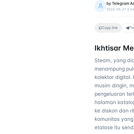
by
Telegram A
2026-05-27
·
2
mi
Copy link
Te
Ikhtisar Me
Steam, yang dio
menampung pulu
kolektor digita
musim dingin, m
pengeluaran ter
halaman katalo
ke diskon dan r
komunitas yang
etalase itu sendi