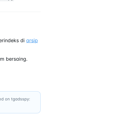
erindeks di
arsip
m bersaing.
xed on tgadsspy: