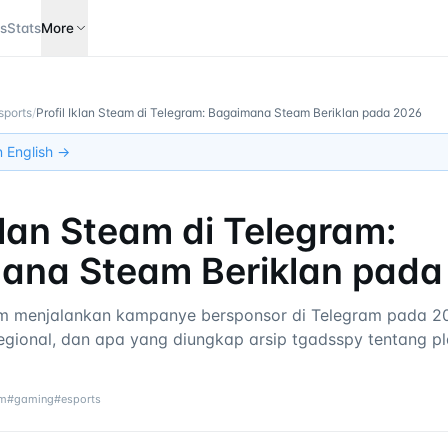
s
Stats
More
sports
/
Profil Iklan Steam di Telegram: Bagaimana Steam Beriklan pada 2026
in English →
Iklan Steam di Telegram:
ana Steam Beriklan pada
 menjalankan kampanye bersponsor di Telegram pada 2
i regional, dan apa yang diungkap arsip tgadsspy tentang 
am
#
gaming
#
esports