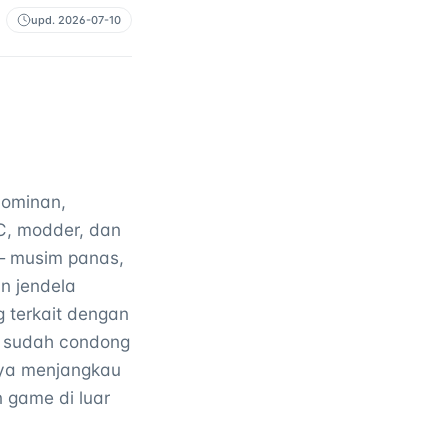
upd.
2026-07-10
dominan,
C, modder, dan
 — musim panas,
n jendela
 terkait dengan
s sudah condong
aya menjangkau
 game di luar