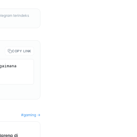
elegram terindeks
COPY LINK
aimana 
#
gaming
→
 Garena di