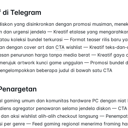
f di Telegram
diskon yang disinkronkan dengan promosi musiman, mene
n dan urgensi jendela — Kreatif etalase yang mengarahka
 atau koleksi bundel terkurasi — Format teaser rilis baru 
lan dengan cover art dan
CTA
wishlist — Kreatif teks-dan
san penurunan harga tanpa media berat — Kreatif gaya c
merujuk artwork kunci game unggulan — Promosi bundel d
mengelompokkan beberapa judul di bawah satu CTA
Penargetan
al gaming umum dan komunitas hardware PC dengan niat b
audiens agregator penawaran selama jendela diskon — CT
dan aksi wishlist alih-alih checkout langsung — Penempa
si per genre — Feed gaming regional menerima framing h