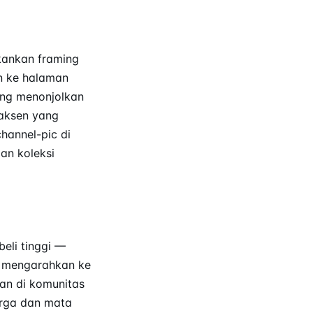
kankan framing
n ke halaman
yang menonjolkan
-aksen yang
hannel-pic di
an koleksi
eli tinggi —
A mengarahkan ke
tan di komunitas
arga dan mata