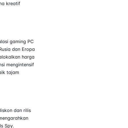
a kreatif
ulasi gaming PC
Rusia dan Eropa
melokalkan harga
si mengintensif
aik tajam
skon dan rilis
n mengarahkan
ds Spy
.