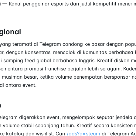
si — Kanal penggemar esports dan judul kompetitif menerim
gional
 yang teramati di Telegram condong ke pasar dengan pop
r, dengan konsentrasi mencolok di komunitas berbahasa 
 di samping feed global berbahasa Inggris. Kreatif diskon 
ementara promosi franchise berjalan lebih seragam. Kaden
n musiman besar, ketika volume penempatan bersponsor n
i antara event.
n
elegram digerakkan event, mengelompok seputar jendela di
ih volume stabil sepanjang tahun. Kreatif secara konsiste
ke katalog dan wishlist. Cari
/ads?q=steam
di
Telegram A