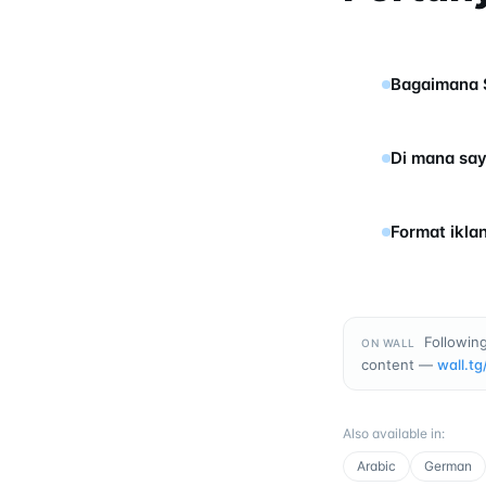
Bagaimana S
Di mana say
Format ikla
Followin
ON WALL
content —
wall.tg
Also available in
:
Arabic
German