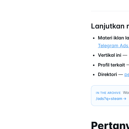
Lanjutkan 
Materi iklan 
Telegram Ads
Vertikal ini
— s
Profil terkait
Direktori
—
p
Wan
IN THE ARCHIVE
/ads?q=
steam
→
Pertan