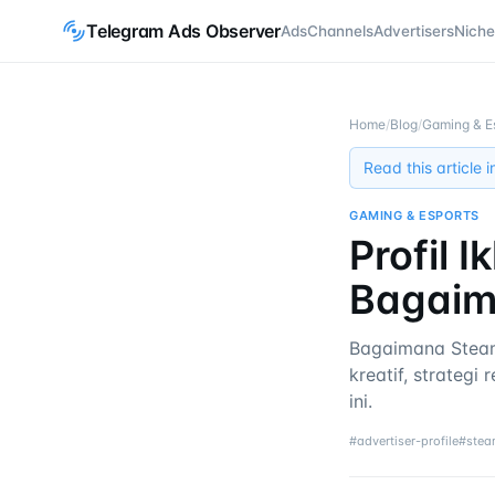
Telegram Ads Observer
Ads
Channels
Advertisers
Niche
Home
/
Blog
/
Gaming & E
Read this article 
GAMING & ESPORTS
Profil 
Bagaim
Bagaimana Steam
kreatif, strateg
ini.
#
advertiser-profile
#
ste