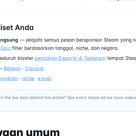
riset Anda
langsung
— jelajahi semua pesan bersponsor Steam yang t
 Spy
; filter berdasarkan tanggal,
niche
, dan negara.
eluruh klaster
pengiklan Esports di Telegram
tempat Stea
—
Betway
·
Discord
.
engiklan
·
niche
·
kanal
.
t the live data behind this article? See every steam ad we have inde
yaan umum