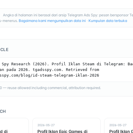
Angka di halaman ini berasal dari arsip Telegram Ads Spy: pesan bersponsor T
I
us-menerus.
Bagaimana kami mengumpulkan data ini
·
Kumpulan data terbuka
ICLE
 Spy Research (2026). Profil Iklan Steam di Telegram: Bag
an pada 2026. tgadsspy.com. Retrieved from 
sspy.com/blog/id-steam-telegram-iklan-2026
— reuse allowed including commercial, attribution required.
RCH
2026-05-27
2026-05-27
rd di
Profil Iklan Epic Games di
Profil Iklan