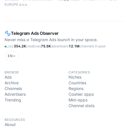
EUROPE d.o.o.
Telegram Ads Observer
Never miss a Telegram Ads launch in your space.
354.2K
creatives
75.5K
advertisers
12.1M
channels in pool
LIVE
EN
BROWSE
CATEGORIES
Ads
Niches
Archive
Countries
Channels
Regions
Advertisers
Cashier apps
Trending
Mini-apps
Channel stats
RESOURCES
About