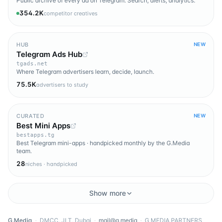
Public archive of every ad on Telegram. Search, alerts, analytics.
354.2K
competitor creatives
HUB
NEW
Telegram Ads Hub
tgads.net
Where Telegram advertisers learn, decide, launch.
75.5K
advertisers to study
CURATED
NEW
Best Mini Apps
bestapps.tg
Best Telegram mini-apps · handpicked monthly by the G.Media
team.
28
niches · handpicked
Show more
G.Media
·
DMCC, JLT, Dubai
·
mail@g.media
·
G MEDIA PARTNERS