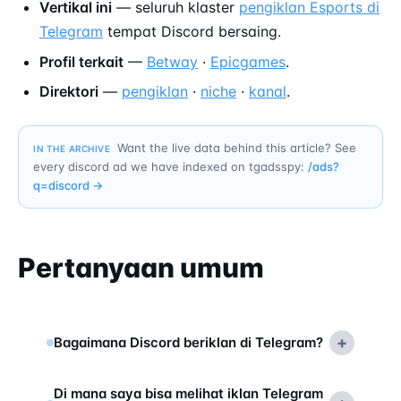
Vertikal ini
— seluruh klaster
pengiklan Esports di
Telegram
tempat Discord bersaing.
Profil terkait
—
Betway
·
Epicgames
.
Direktori
—
pengiklan
·
niche
·
kanal
.
Want the live data behind this article? See
IN THE ARCHIVE
every discord ad we have indexed on tgadsspy:
/ads?
q=
discord
→
Pertanyaan umum
+
Bagaimana Discord beriklan di Telegram?
Di mana saya bisa melihat iklan Telegram