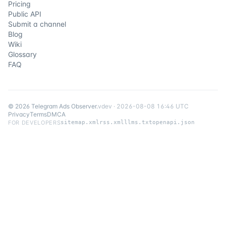
Pricing
Public API
Submit a channel
Blog
Wiki
Glossary
FAQ
©
2026
Telegram Ads Observer
.
v
dev
·
2026-08-08 16:46 UTC
Privacy
Terms
DMCA
FOR DEVELOPERS
sitemap.xml
rss.xml
llms.txt
openapi.json