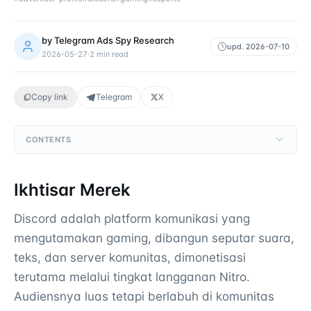
by
Telegram Ads Spy Research
upd.
2026-07-10
2026-05-27
·
2
min read
Copy link
Telegram
X
CONTENTS
Ikhtisar Merek
Discord adalah platform komunikasi yang
mengutamakan gaming, dibangun seputar suara,
teks, dan server komunitas, dimonetisasi
terutama melalui tingkat langganan Nitro.
Audiensnya luas tetapi berlabuh di komunitas