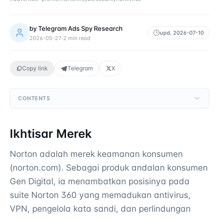
by
Telegram Ads Spy Research
upd.
2026-07-10
2026-05-27
·
2
min read
Copy link
Telegram
X
CONTENTS
Ikhtisar Merek
Norton adalah merek keamanan konsumen
(norton.com). Sebagai produk andalan konsumen
Gen Digital, ia menambatkan posisinya pada
suite Norton 360 yang memadukan antivirus,
VPN, pengelola kata sandi, dan perlindungan