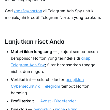
Cari
/ads?q=norton
di Telegram Ads Spy untuk
menjelajahi kreatif Telegram Norton yang terekam.
Lanjutkan riset Anda
Materi iklan langsung
— jelajahi semua pesan
bersponsor Norton yang terindeks di
arsip
Telegram Ads Spy
; filter berdasarkan tanggal,
niche, dan negara.
Vertikal ini
— seluruh klaster
pengiklan
Cybersecurity di Telegram
tempat Norton
bersaing.
Profil terkait
—
Avast
·
Bitdefender
.
Direktori
—
pengiklan
·
niche
·
kanal
.