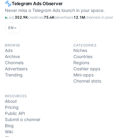
Telegram Ads Observer
Never miss a Telegram Ads launch in your space.
352.9K
creatives
75.4K
advertisers
12.1M
channels in pool
LIVE
EN
BROWSE
CATEGORIES
Ads
Niches
Archive
Countries
Channels
Regions
Advertisers
Cashier apps
Trending
Mini-apps
Channel stats
RESOURCES
About
Pricing
Public API
Submit a channel
Blog
Wiki