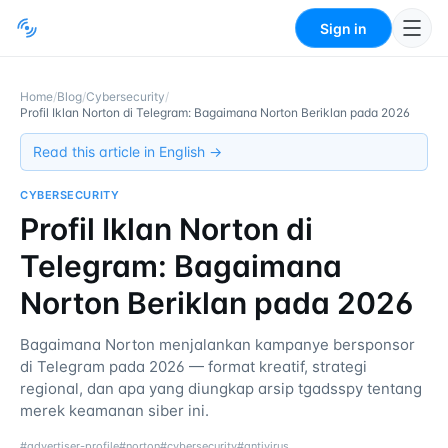
Sign in
Home
/
Blog
/
Cybersecurity
/
Profil Iklan Norton di Telegram: Bagaimana Norton Beriklan pada 2026
Read this article in English →
CYBERSECURITY
Profil Iklan Norton di
Telegram: Bagaimana
Norton Beriklan pada 2026
Bagaimana Norton menjalankan kampanye bersponsor
di Telegram pada 2026 — format kreatif, strategi
regional, dan apa yang diungkap arsip tgadsspy tentang
merek keamanan siber ini.
#
advertiser-profile
#
norton
#
cybersecurity
#
antivirus