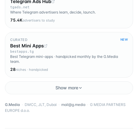
Telegram Ads Hub
tgads.net
Where Telegram advertisers learn, decide, launch.
75.4K
advertisers to study
CURATED
NEW
Best Mini Apps
bestapps.tg
Best Telegram mini-apps · handpicked monthly by the G.Media
team.
28
niches · handpicked
Show more
G.Media
·
DMCC, JLT, Dubai
·
mail@g.media
·
G MEDIA PARTNERS
EUROPE d.o.o.