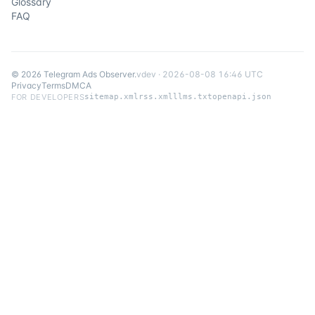
Glossary
FAQ
©
2026
Telegram Ads Observer
.
v
dev
·
2026-08-08 16:46 UTC
Privacy
Terms
DMCA
FOR DEVELOPERS
sitemap.xml
rss.xml
llms.txt
openapi.json