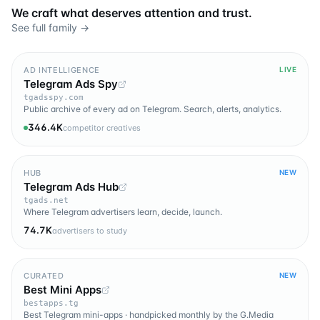
We craft what deserves attention and trust.
See full family →
AD INTELLIGENCE
LIVE
Telegram Ads Spy
tgadsspy.com
Public archive of every ad on Telegram. Search, alerts, analytics.
346.4K
competitor creatives
HUB
NEW
Telegram Ads Hub
tgads.net
Where Telegram advertisers learn, decide, launch.
74.7K
advertisers to study
CURATED
NEW
Best Mini Apps
bestapps.tg
Best Telegram mini-apps · handpicked monthly by the G.Media