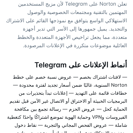
تعلن Norton على Telegram لأن مزيج المستخدمين
المهتمين بالتقنية ومجتمعات الخصوصية والوصول
الاستهلاكي الواسع يتوافق مع نموذجها القائم على الاشتراك
والتجديد. يميل جمهورها إلى الأسر التي تدير أجهزة
متعددة، مما يجعل تراخيص الأجهزة المتعددة والخطط
العائلية موضوعات متكررة في الإعلانات المرصودة.
أنماط الإعلانات على Telegram
— لافتات اشتراك بخصم — عروض نسبة خصم على خطط
Norton السنوية، غالبًا ضمن أسعار تجديد لفترة محدودة —
خطافات قائمة على التهديد — إعلانات تبدأ بتحذيرات من
البرمجيات الخبيثة أو الاختراق أو الاتصال غير الآمن قبل تقديم
الحماية كحل — عروض الحزم — رسالة تجمع بين مكافحة
الفيروسات وVPN وحماية الهوية تموضع اشتراكًا واحدًا كتغطية
شاملة — عروض الفحص المجاني والتجربة — نقاط دخول