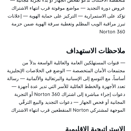
منخفضة الاحتكاك تدعو لفحص الجهاز أو بدء تجربة مجانية —
عروض دورة التجديد — مواضع موقوتة قرب انتهاء الاشتراك
تؤكد على الاستمرارية — التركيز على حماية الهوية — إعلانات
تبرز مراقبة الويب المظلم وتغطية سرقة الهوية ضمن حزمة
Norton 360
ملاحظات الاستهداف
— قنوات المستهلكين العامة والعائلية الواسعة بدلاً من
مجتمعات الأمان المتخصصة — الوضع في الخلاصات الإنجليزية
أساساً، مع التوسع إلى الإسبانية والبرتغالية والألمانية — رسالة
تعدد الأجهزة والخطط العائلية للأسر التي تدير عدة أجهزة —
دعوات إجراء مباشرة إلى اشتراك Norton 360 أو التجربة
المجانية أو فحص الجهاز — دعوات التجديد والبيع الترقّي
الموجهة لمشتركي Norton المنقطعين قرب انتهاء الاشتراك
الاستراتيجية الإقليمية