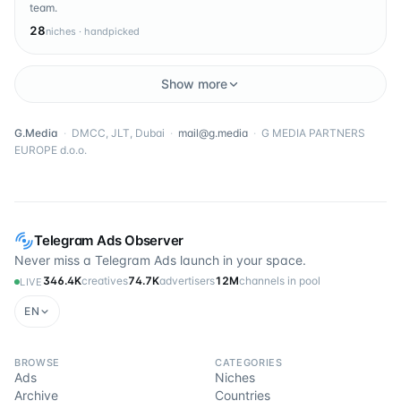
team.
28
niches · handpicked
Show more
G.Media
·
DMCC, JLT, Dubai
·
mail@g.media
·
G MEDIA PARTNERS
EUROPE d.o.o.
Telegram Ads Observer
Never miss a Telegram Ads launch in your space.
346.4K
creatives
74.7K
advertisers
12M
channels in pool
LIVE
EN
BROWSE
CATEGORIES
Ads
Niches
Archive
Countries