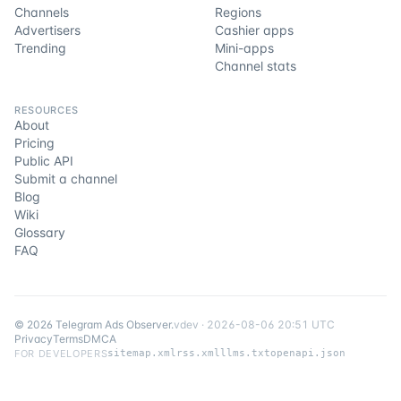
Channels
Regions
Advertisers
Cashier apps
Trending
Mini-apps
Channel stats
RESOURCES
About
Pricing
Public API
Submit a channel
Blog
Wiki
Glossary
FAQ
©
2026
Telegram Ads Observer
.
v
dev
·
2026-08-06 20:51 UTC
Privacy
Terms
DMCA
FOR DEVELOPERS
sitemap.xml
rss.xml
llms.txt
openapi.json