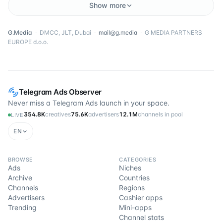
Show more
G.Media
·
DMCC, JLT, Dubai
·
mail@g.media
·
G MEDIA PARTNERS
EUROPE d.o.o.
Telegram Ads Observer
Never miss a Telegram Ads launch in your space.
354.8K
creatives
75.6K
advertisers
12.1M
channels in pool
LIVE
EN
BROWSE
CATEGORIES
Ads
Niches
Archive
Countries
Channels
Regions
Advertisers
Cashier apps
Trending
Mini-apps
Channel stats