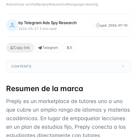
#
advertiser-profile
#
preply
#
education
#
language-learning
by
Telegram Ads Spy Research
upd.
2026-07-10
2026-05-27
·
3
min read
Copy link
Telegram
X
CONTENTS
Resumen de la marca
Preply es un marketplace de tutores uno a uno
que cubre un amplio rango de idiomas y materias
académicas. En lugar de empaquetar lecciones
en un plan de estudios fijo, Preply conecta a los
estudiantes directamente con tutores