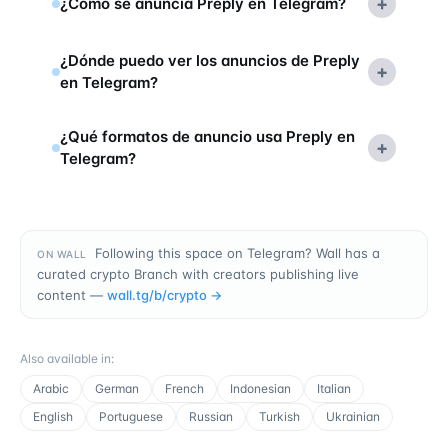
+
¿Cómo se anuncia Preply en Telegram?
¿Dónde puedo ver los anuncios de Preply
+
en Telegram?
¿Qué formatos de anuncio usa Preply en
+
Telegram?
Following this space on Telegram? Wall has a
ON WALL
curated crypto Branch with creators publishing live
content —
wall.tg/b/
crypto
→
Also available in
:
Arabic
German
French
Indonesian
Italian
English
Portuguese
Russian
Turkish
Ukrainian