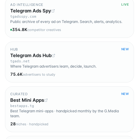
AD INTELLIGENCE
LIVE
Telegram Ads Spy
tgadsspy.com
Public archive of every ad on Telegram. Search, alerts, analytics.
354.8K
competitor creatives
HUB
NEW
Telegram Ads Hub
tgads.net
Where Telegram advertisers learn, decide, launch.
75.6K
advertisers to study
CURATED
NEW
Best Mini Apps
bestapps.tg
Best Telegram mini-apps · handpicked monthly by the G.Media
team.
28
niches · handpicked