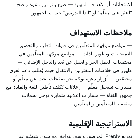
الامتحانات أو الأهداف المهنية — صيغ بانر بزر دعوة واضح
"اعثر على معلّم" أو "ابدأ التدريس" حسب الجمهور
ملاحظات الاستهداف
— مواضع موجّهة للمتعلّمين في قنوات التعليم والتحضير
للامتحانات وتطوير الذات — مواضع موجّهة للمعلّمين في
مجتمعات العمل الحر والعمل عن بُعد والدخل الإضافي —
ظهور في خلاصات المغتربين والانتقال حيث يُطلب دعم لغوي
مخصّص — أزرار دعوة توجّه نحو صفحات بحث عن معلّم أو
مسارات تسجيل معلّم — إعلانات تُكيّف تأطير اللغة والمادة مع
جمهور القناة — مسارات إعلانية متمايزة توحي بحملات
منفصلة للمتعلّمين والمعلّمين
الاستراتيجية الإقليمية
توزيع Preply المرصود واسع، يتوافق مع سوق يتوسّع عبر