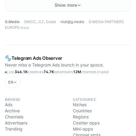
Show more
G.Media
·
DMCC, JLT, Dubai
·
mail@g.media
·
G MEDIA PARTNERS
EUROPE d.o.o.
Telegram Ads Observer
Never miss a Telegram Ads launch in your space.
346.1K
creatives
74.7K
advertisers
12M
channels in pool
LIVE
EN
BROWSE
CATEGORIES
Ads
Niches
Archive
Countries
Channels
Regions
Advertisers
Cashier apps
Trending
Mini-apps
Channel stats