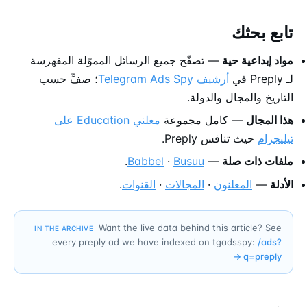
تابع بحثك
مواد إبداعية حية
— تصفّح جميع الرسائل المموّلة المفهرسة
لـ Preply في
أرشيف Telegram Ads Spy
؛ صفِّ حسب
التاريخ والمجال والدولة.
هذا المجال
— كامل مجموعة
معلني Education على
تيليجرام
حيث تنافس Preply.
ملفات ذات صلة
—
Busuu
·
Babbel
.
الأدلة
—
المعلنون
·
المجالات
·
القنوات
.
Want the live data behind this article? See
IN THE ARCHIVE
every preply ad we have indexed on tgadsspy:
/ads?
→
q=
preply