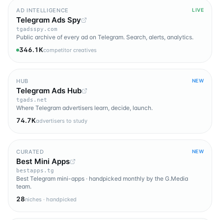
AD INTELLIGENCE
LIVE
Telegram Ads Spy
tgadsspy.com
Public archive of every ad on Telegram. Search, alerts, analytics.
346.1K
competitor creatives
HUB
NEW
Telegram Ads Hub
tgads.net
Where Telegram advertisers learn, decide, launch.
74.7K
advertisers to study
CURATED
NEW
Best Mini Apps
bestapps.tg
Best Telegram mini-apps · handpicked monthly by the G.Media
team.
28
niches · handpicked