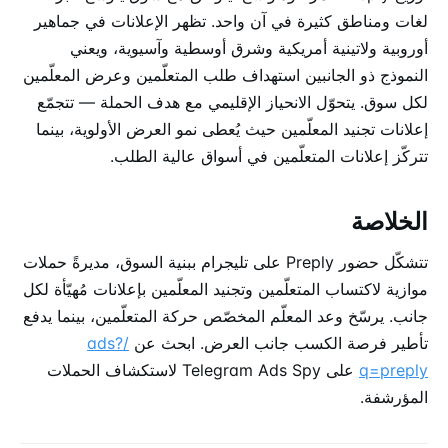
لغات ومناطق كثيرة في آن واحد. تظهر الإعلانات في جماهير
أوروبية ولاتينية أمريكية وشرق أوسطية وآسيوية، ويعني
النموذج ذو الجانبين استهداف طلب المتعلّمين وعرض المعلّمين
لكل سوق. يتحوّل الانحياز الإقليمي مع هدف الحملة — تتجمّع
إعلانات تجنيد المعلّمين حيث يُعطى نمو العرض الأولوية، بينما
تتركّز إعلانات المتعلّمين في أسواق عالية الطلب.
الخلاصة
تتشكّل حضور Preply على تليجرام ببنية السوق، مديرةً حملات
موازية لاكتساب المتعلّمين وتجنيد المعلّمين بإعلانات مُهيّأة لكل
جانب. يرسّخ وعد المعلّم المخصّص حركة المتعلّمين، بينما يدفع
تأطير فرصة الكسب جانب العرض. ابحث عن
/ads?
q=preply
على Telegram Ads Spy لاستكشاف الحملات
المؤرشفة.