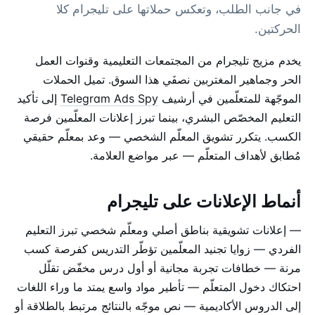
في جانب الطلب، وتعكس حملاتها على تليجرام كلا
الحركتين.
يخدم مزيج تليجرام من المجتمعات التعليمية وقنوات العمل
الحر وجماهير المغتربين نصفَي هذا السوق. تميل الحملات
الموجّهة للمتعلّمين في أرشيف
Telegram Ads Spy
إلى تأكيد
التعليم المخصّص البشري، بينما تبرز إعلانات المعلّمين فرصة
الكسب. يتكرر تشويق المعلّم الشخصي — وعد بمعلّم حقيقي
مُطابق لأهداف المتعلّم — عبر مواضع العلامة.
أنماط الإعلانات على تليجرام
— إعلانات تشويقية بناطق أصلي ومعلّم شخصي تبرز التعليم
الفردي — زوايا تجنيد المعلّمين تؤطّر التدريس كفرصة كسب
مرنة — خطافات تجربة مجانية أو أول درس مخفّض تقلّل
احتكاك دخول المتعلّم — تأطير مواد واسع يمتد ما وراء اللغات
إلى الدروس الأكاديمية — نص موجّه بالنتائج مرتبط بالطلاقة أو