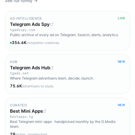
See full family →
AD INTELLIGENCE
LIVE
Telegram Ads Spy
tgadsspy.com
Public archive of every ad on Telegram. Search, alerts, analytics.
354.6K
competitor creatives
HUB
NEW
Telegram Ads Hub
tgads.net
Where Telegram advertisers learn, decide, launch.
75.6K
advertisers to study
CURATED
NEW
Best Mini Apps
bestapps.tg
Best Telegram mini-apps · handpicked monthly by the G.Media
team.
28
niches · handpicked