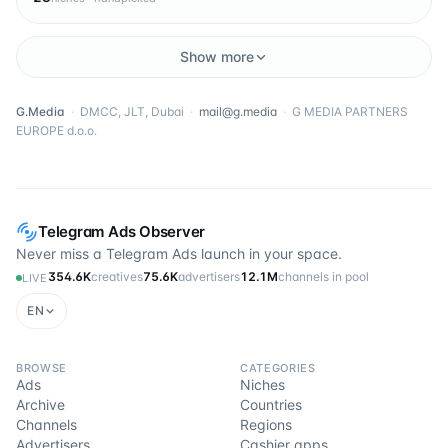
Show more
G.Media
·
DMCC, JLT, Dubai
·
mail@g.media
·
G MEDIA PARTNERS
EUROPE d.o.o.
Telegram Ads Observer
Never miss a Telegram Ads launch in your space.
354.6K
creatives
75.6K
advertisers
12.1M
channels in pool
LIVE
EN
BROWSE
CATEGORIES
Ads
Niches
Archive
Countries
Channels
Regions
Advertisers
Cashier apps