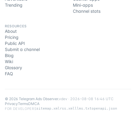
Trending
Mini-apps
Channel stats
RESOURCES
About
Pricing
Public API
Submit a channel
Blog
Wiki
Glossary
FAQ
©
2026
Telegram Ads Observer
.
v
dev
·
2026-08-08 16:46 UTC
Privacy
Terms
DMCA
FOR DEVELOPERS
sitemap.xml
rss.xml
llms.txt
openapi.json