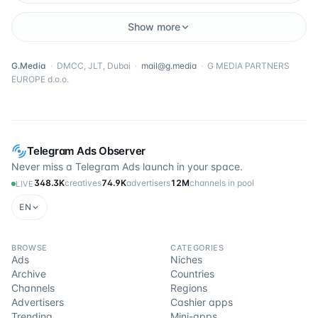
Show more
G.Media
·
DMCC, JLT, Dubai
·
mail@g.media
·
G MEDIA PARTNERS
EUROPE d.o.o.
Telegram Ads Observer
Never miss a Telegram Ads launch in your space.
348.3K
creatives
74.9K
advertisers
12M
channels in pool
LIVE
EN
BROWSE
CATEGORIES
Ads
Niches
Archive
Countries
Channels
Regions
Advertisers
Cashier apps
Trending
Mini-apps