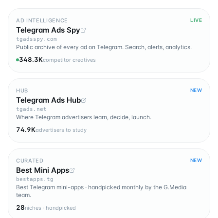
AD INTELLIGENCE
LIVE
Telegram Ads Spy
tgadsspy.com
Public archive of every ad on Telegram. Search, alerts, analytics.
348.3K
competitor creatives
HUB
NEW
Telegram Ads Hub
tgads.net
Where Telegram advertisers learn, decide, launch.
74.9K
advertisers to study
CURATED
NEW
Best Mini Apps
bestapps.tg
Best Telegram mini-apps · handpicked monthly by the G.Media
team.
28
niches · handpicked