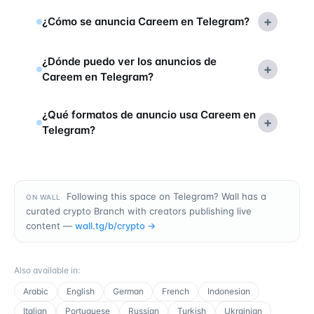
+
¿Cómo se anuncia Careem en Telegram?
¿Dónde puedo ver los anuncios de
+
Careem en Telegram?
¿Qué formatos de anuncio usa Careem en
+
Telegram?
Following this space on Telegram? Wall has a
ON WALL
curated crypto Branch with creators publishing live
content —
wall.tg/b/
crypto
→
Also available in
:
Arabic
English
German
French
Indonesian
Italian
Portuguese
Russian
Turkish
Ukrainian