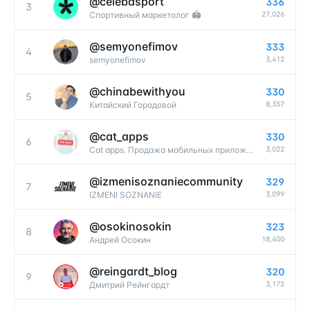
@
celebasport
336
3
27,026
Спортивный маркетолог 🏟️
@
semyonefimov
333
4
3,412
semyonefimov
@
chinabewithyou
330
5
8,357
Китайский Городовой
@
cat_apps
330
6
3,022
Сat apps. Продажа мобильных приложений
@
izmenisoznaniecommunity
329
7
3,099
IZMENI SOZNANIE
@
osokinosokin
323
8
18,400
Андрей Осокин
@
reingardt_blog
320
9
3,172
Дмитрий Рейнгардт