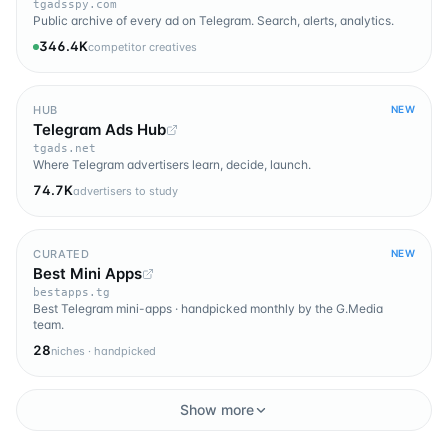
tgadsspy.com
Public archive of every ad on Telegram. Search, alerts, analytics.
346.4K
competitor creatives
HUB
NEW
Telegram Ads Hub
tgads.net
Where Telegram advertisers learn, decide, launch.
74.7K
advertisers to study
CURATED
NEW
Best Mini Apps
bestapps.tg
Best Telegram mini-apps · handpicked monthly by the G.Media
team.
28
niches · handpicked
Show more