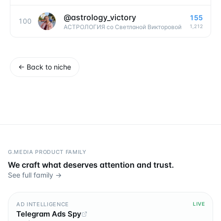
@
astrology_victory
155
100
1,212
АСТРОЛОГИЯ со Светланой Викторовой
←
Back to niche
G.MEDIA PRODUCT FAMILY
We craft what deserves attention and trust.
See full family →
AD INTELLIGENCE
LIVE
Telegram Ads Spy