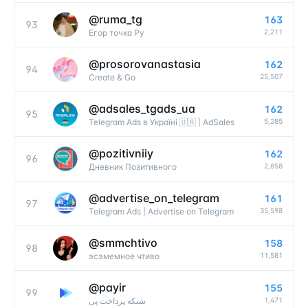
@
ruma_tg
163
93
2,211
Егор точка Ру
@
prosorovanastasia
162
94
25,507
Create & Go
@
adsales_tgads_ua
162
95
5,285
Telegram Ads в Україні 🇺🇦 | AdSales
@
pozitivniiy
162
96
2,858
Дневник Позитивного
@
advertise_on_telegram
161
97
35,598
Telegram Ads | Advertise on Telegram
@
smmchtivo
158
98
11,581
эсэмемное чтиво
@
payir
155
99
1,471
شبکه پرداخت پی