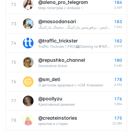
@
alena_pro_telegram
184
72
2,459
Мир телеграм с Алёной ✨
@
masoodansari
183
73
7,342
مسعود انصاری | دیتا ساینس ، پرفورمنس مارکتینگ ، دیجیتال مارکتینگ
@
traffic_trickster
182
74
2,510
Traffic Trickster | PRO 🎰iGaming та 💸Affiliate-сферу
@
repushko_channel
180
75
5,460
Generative Anton
@
sm_deti
178
76
2,292
О детском здоровье с «СМ-Клиника»
@
poollyzu
176
77
7,854
Креативный дневник
@
createinstories
175
78
22,385
креатив в сторис