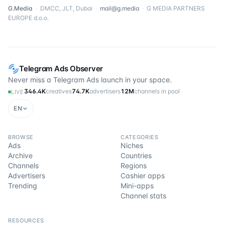
G.Media
·
DMCC, JLT, Dubai
·
mail@g.media
·
G MEDIA PARTNERS
EUROPE d.o.o.
Telegram Ads Observer
Never miss a Telegram Ads launch in your space.
346.4K
creatives
74.7K
advertisers
12M
channels in pool
LIVE
EN
BROWSE
CATEGORIES
Ads
Niches
Archive
Countries
Channels
Regions
Advertisers
Cashier apps
Trending
Mini-apps
Channel stats
RESOURCES