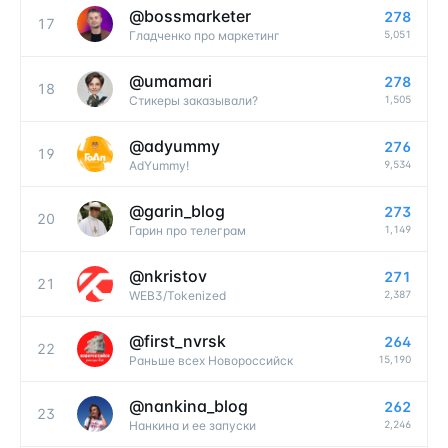
@
bossmarketer
278
17
5,051
Гладченко про маркетинг
@
umamari
278
18
1,505
Стикеры заказывали?
@
adyummy
276
19
9,534
AdYummy!
@
garin_blog
273
20
1,149
Гарин про телеграм
@
nkristov
271
21
2,387
WEB3/Tokenized
@
first_nvrsk
264
22
15,190
Раньше всех Новороссийск
@
nankina_blog
262
23
2,246
Нанкина и ее запуски