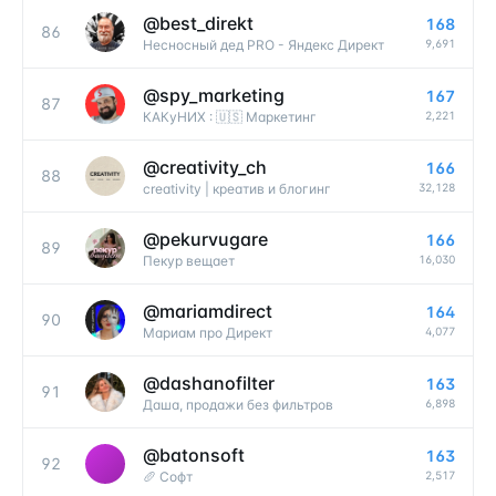
@
best_direkt
168
86
9,691
Несносный дед PRO - Яндекс Директ
@
spy_marketing
167
87
2,221
КАКуНИХ : 🇺🇸 Маркетинг
@
creativity_ch
166
88
32,128
creativity | креатив и блогинг
@
pekurvugare
166
89
16,030
Пекур вещает
@
mariamdirect
164
90
4,077
Мариам про Директ
@
dashanofilter
163
91
6,898
Даша, продажи без фильтров
@
batonsoft
163
92
2,517
🥖 Софт