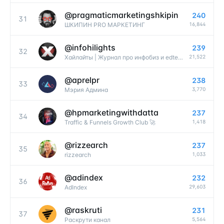
@
pragmaticmarketingshkipin
240
31
16,844
ШКИПИН PRO МАРКЕТИНГ
@
infohilights
239
32
21,522
Хайлайты | Журнал про инфобиз и edtech
@
aprelpr
238
33
3,770
Мэрия Админа
@
hpmarketingwithdatta
237
34
1,418
Traffic & Funnels Growth Club 🚀
@
rizzearch
237
35
1,033
rizzearch
@
adindex
232
36
29,603
AdIndex
@
raskruti
231
37
5,564
Раскрути канал