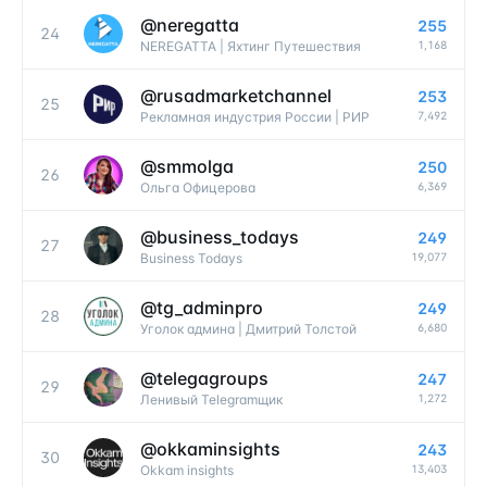
@
neregatta
255
24
1,168
NEREGATTA | Яхтинг Путешествия
@
rusadmarketchannel
253
25
7,492
Рекламная индустрия России | РИР
@
smmolga
250
26
6,369
Ольга Офицерова
@
business_todays
249
27
19,077
Business Todays
@
tg_adminpro
249
28
6,680
Уголок админа | Дмитрий Толстой
@
telegagroups
247
29
1,272
Ленивый Telegramщик
@
okkaminsights
243
30
13,403
Okkam insights