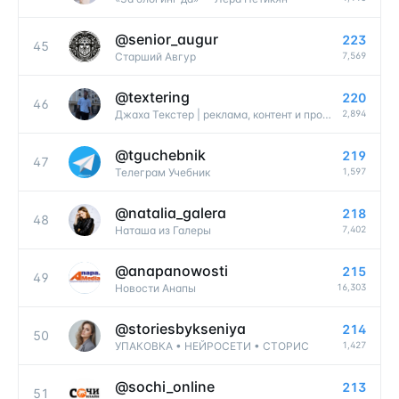
@
senior_augur
223
45
7,569
Старший Авгур
@
textering
220
46
2,894
Джаха Текстер | реклама, контент и продажи
@
tguchebnik
219
47
1,597
Телеграм Учебник ️
@
natalia_galera
218
48
7,402
Наташа из Галеры
@
anapanowosti
215
49
16,303
Новости Анапы
@
storiesbykseniya
214
50
1,427
УПАКОВКА • НЕЙРОСЕТИ • СТОРИС
@
sochi_online
213
51