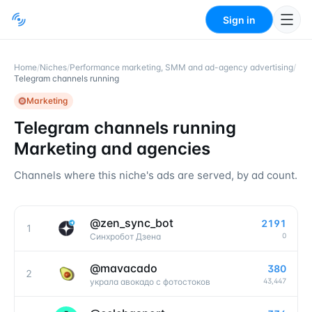
Sign in
Home
/
Niches
/
Performance marketing, SMM and ad-agency advertising
/
Telegram channels running
Marketing
Telegram channels running
Marketing and agencies
Channels where this niche's ads are served, by ad count.
@
zen_sync_bot
2191
1
0
Синхробот Дзена
@
mavacado
380
2
43,447
украла авокадо с фотостоков