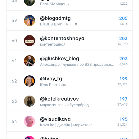
58
1,222
Блог SMMщицы
@
blogadmtg
205
59
1,616
БЛОГ АДМИНА ТГ ⛔️
@
kontentoshnaya
203
60
16,190
контéнтошная
@
glushkov_blog
203
61
3,546
Александр Глушков про B2B продвижение
@
tvoy_tg
199
62
12,391
Юля Рыжанок
@
kotelkreativov
197
63
27,413
маркетинговый бутерброд
@
visualkava
195
64
21,324
Kava.ira | дизайн | маркетинг