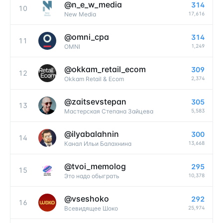
@
n_e_w_media
314
10
17,616
New Media
@
omni_cpa
314
11
1,249
OMNI
@
okkam_retail_ecom
309
12
2,374
Okkam Retail & Ecom
@
zaitsevstepan
305
13
5,583
Мастерская Степана Зайцева
@
ilyabalahnin
300
14
13,668
Канал Ильи Балахнина
@
tvoi_memolog
295
15
10,378
Это надо обыграть
@
vseshoko
292
16
25,974
Всевидящее Шоко