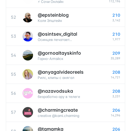
112,196
⚡️ Сочи Онлайн
@
epsteinblog
210
52
3,142
Коля Эпштейн
@
osintsev_digital
210
53
1,977
Осинцев печатает...
@
gornoaltayskinfo
209
54
35,289
Горно-Алтайск
@
anyagalvideoreels
208
55
14,721
Рилс, клипы с анягал
@
nazavodsuka
208
56
3,231
безработно ору в телеге
@
charmingcreate
206
57
14,296
creative @kami.charming
@
tgmamka
206