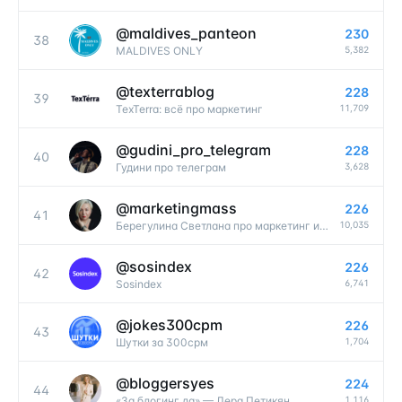
@
maldives_panteon
230
38
5,382
MALDIVES ONLY
@
texterrablog
228
39
11,709
TexTerra: всё про маркетинг
@
gudini_pro_telegram
228
40
3,628
Гудини про телеграм
@
marketingmass
226
41
10,035
Берегулина Светлана про маркетинг и рост
@
sosindex
226
42
6,741
Sosindex
@
jokes300cpm
226
43
1,704
Шутки за 300срм
@
bloggersyes
224
44
1,116
«За блогинг да» — Лера Петикян