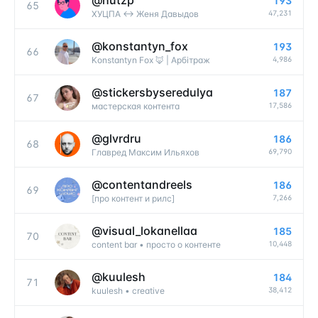
@
hutzp
193
65
47,231
ХУЦПА <-> Женя Давыдов
@
konstantyn_fox
193
66
4,986
Konstantyn Fox 🦊 | Арбітраж
@
stickersbyseredulya
187
67
17,586
мастерская контента
@
glvrdru
186
68
69,790
Главред Максим Ильяхов
@
contentandreels
186
69
7,266
[про контент и рилс]
@
visual_lokanellaa
185
70
10,448
content bar • просто о контенте
@
kuulesh
184
71
38,412
kuulesh • creative