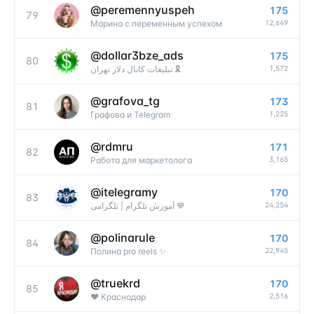
@
peremennyuspeh
175
79
12,649
Марина с переменным успехом
@
dollar3bze_ads
175
80
1,572
تبلیغات کانال دلار تهران 🎗
@
grafova_tg
173
81
1,225
Графова и Telegram
@
rdmru
171
82
3,165
Работа для маркетолога
@
itelegramy
170
83
24,254
آموزش تلگرام | تلگرامی 💙
@
polinarule
170
84
22,945
Полина pro reels ✨
@
truekrd
170
85
2,516
♥️ Краснодар