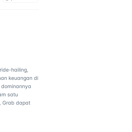
de-hailing,
nan keuangan di
si dominannya
am satu
, Grab dapat