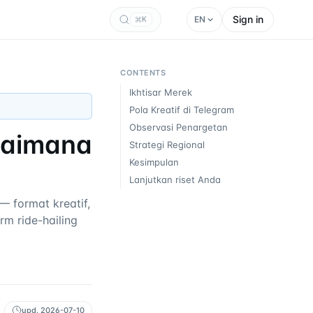
Sign in
EN
K
CONTENTS
Ikhtisar Merek
Pola Kreatif di Telegram
Observasi Penargetan
agaimana
Strategi Regional
Kesimpulan
Lanjutkan riset Anda
 format kreatif,
rm ride-hailing
upd.
2026-07-10