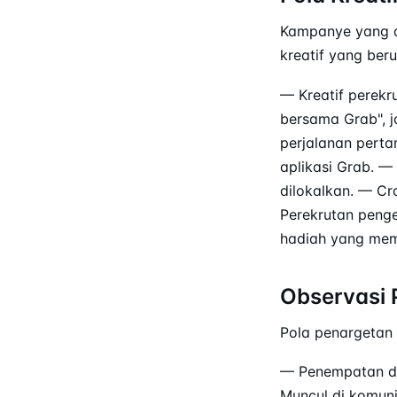
Kampanye yang d
kreatif yang beru
— Kreatif perek
bersama Grab", j
perjalanan pert
aplikasi Grab. 
dilokalkan. — Cr
Perekrutan peng
hadiah yang me
Observasi 
Pola penargetan 
— Penempatan di
Muncul di komuni