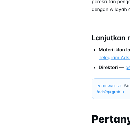
perekrutan penge
dengan wilayah o
Lanjutkan 
Materi iklan 
Telegram Ads
Direktori
—
p
Wan
IN THE ARCHIVE
/ads?q=
grab
→
Pertan