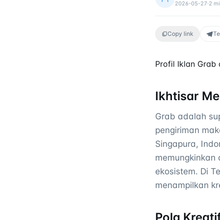
2026-05-27
·
2
mi
Copy link
Te
Profil Iklan Gra
Ikhtisar Me
Grab adalah sup
pengiriman mak
Singapura, Indo
memungkinkan cr
ekosistem. Di T
menampilkan kre
Pola Kreati