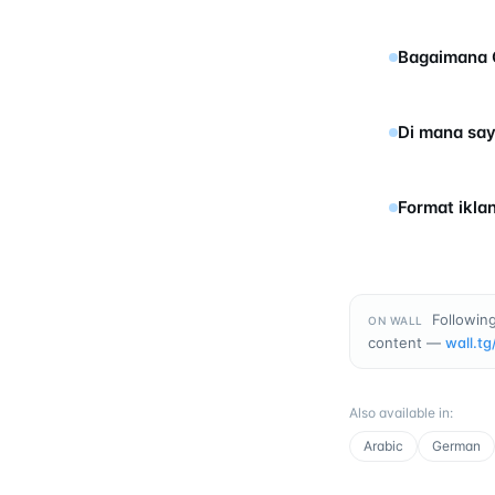
Bagaimana G
Di mana say
Format ikla
Following
ON WALL
content —
wall.tg
Also available in
:
Arabic
German