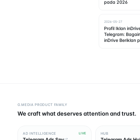
pada 2026
2026-05-27
Profil Iklan inDriv
Telegram: Baga
inDrive Beriklan
G.MEDIA PRODUCT FAMILY
We craft what deserves attention and trust.
AD INTELLIGENCE
HUB
LIVE
Telegram Ads Spy
Telegram Ads Hu