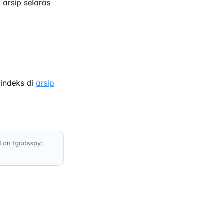
arsip selaras
indeks di
arsip
d on tgadsspy: