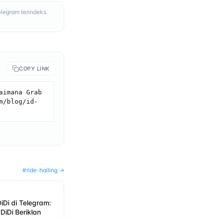
elegram terindeks
COPY LINK
imana Grab 
m/blog/id-
#
ride-hailing
→
DiDi di Telegram:
iDi Beriklan