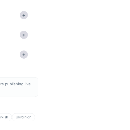
+
+
+
s publishing live
rkish
Ukrainian