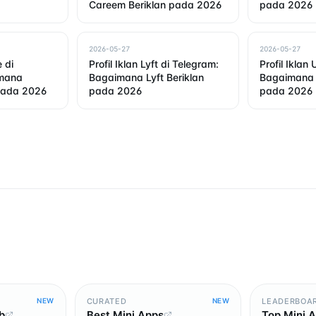
Careem Beriklan pada 2026
pada 2026
2026-05-27
2026-05-27
e di
Profil Iklan Lyft di Telegram:
Profil Iklan
imana
Bagaimana Lyft Beriklan
Bagaimana 
 pada 2026
pada 2026
pada 2026
CURATED
LEADERBOA
NEW
NEW
b
Best Mini Apps
Top Mini 