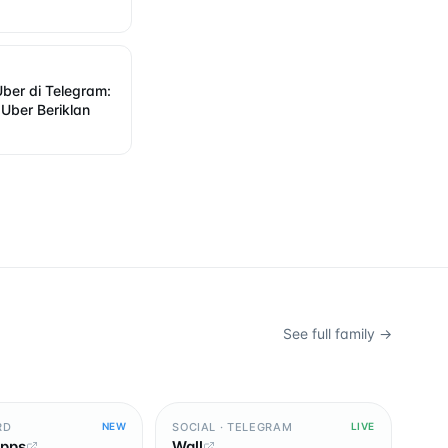
 Uber di Telegram:
Uber Beriklan
See full family →
RD
SOCIAL · TELEGRAM
NEW
LIVE
Apps
Wall