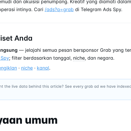
mudi dan akuisisi penumpang. Kreatif yang diamati dalam 
perasi intinya. Cari
/ads?q=grab
di Telegram Ads Spy.
riset Anda
langsung
— jelajahi semua pesan bersponsor Grab yang ter
 Spy
; filter berdasarkan tanggal,
niche
, dan negara.
engiklan
·
niche
·
kanal
.
t the live data behind this article? See every grab ad we have indexe
yaan umum