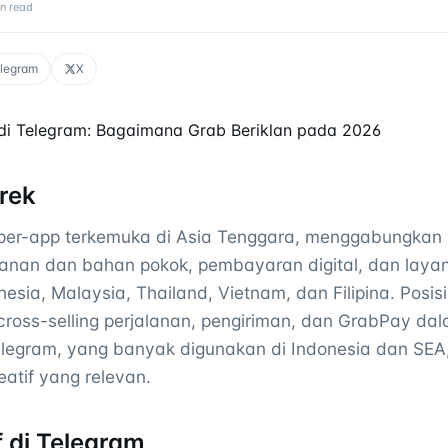
n read
legram
X
b di Telegram: Bagaimana Grab Beriklan pada 2026
rek
er-app terkemuka di Asia Tenggara, menggabungkan ri
anan dan bahan pokok, pembayaran digital, dan laya
nesia, Malaysia, Thailand, Vietnam, dan Filipina. Posi
oss-selling perjalanan, pengiriman, dan GrabPay dal
elegram, yang banyak digunakan di Indonesia dan SEA
atif yang relevan.
f di Telegram