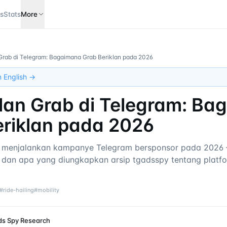
s
Stats
More
n Grab di Telegram: Bagaimana Grab Beriklan pada 2026
in English →
Iklan Grab di Telegram: B
eriklan pada 2026
menjalankan kampanye Telegram bersponsor pada 2026 —
l, dan apa yang diungkapkan arsip tgadsspy tentang platfo
#
ride-hailing
#
mobility
ds Spy Research