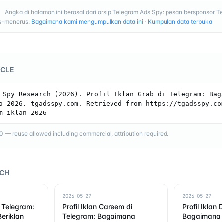
Angka di halaman ini berasal dari arsip Telegram Ads Spy: pesan bersponsor T
I
us-menerus.
Bagaimana kami mengumpulkan data ini
·
Kumpulan data terbuka
ICLE
 Spy Research (2026). Profil Iklan Grab di Telegram: Baga
a 2026. tgadsspy.com. Retrieved from https://tgadsspy.co
m-iklan-2026
— reuse allowed including commercial, attribution required.
RCH
2026-05-27
2026-05-27
di Telegram:
Profil Iklan Careem di
Profil Iklan 
eriklan
Telegram: Bagaimana
Bagaimana D