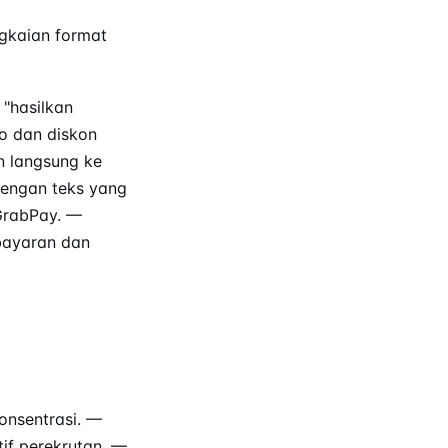
gkaian format
"hasilkan
mo dan diskon
n langsung ke
dengan teks yang
 GrabPay. —
bayaran dan
onsentrasi. —
if perekrutan. —