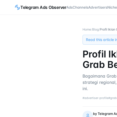
Telegram Ads Observer
Ads
Channels
Advertisers
Niche
Home
/
Blog
/
Profil Ikla
Read this article 
Profil 
Grab B
Bagaimana Grab 
strategi regiona
ini.
#
advertiser-profile
#
grab
by
Telegram A