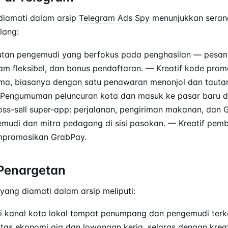
iamati dalam arsip
Telegram Ads Spy
menunjukkan seran
lang:
rutan pengemudi yang berfokus pada penghasilan — pesan 
am fleksibel, dan bonus pendaftaran. — Kreatif kode pro
ama, biasanya dengan satu penawaran menonjol dan tauta
— Pengumuman peluncuran kota dan masuk ke pasar baru 
oss-sell super-app: perjalanan, pengiriman makanan, dan
emudi dan mitra pedagang di sisi pasokan. — Kreatif pem
mpromosikan GrabPay.
Penargetan
yang diamati dalam arsip meliputi:
 kanal kota lokal tempat penumpang dan pengemudi terk
tas ekonomi gig dan lowongan kerja, selaras dengan kreat