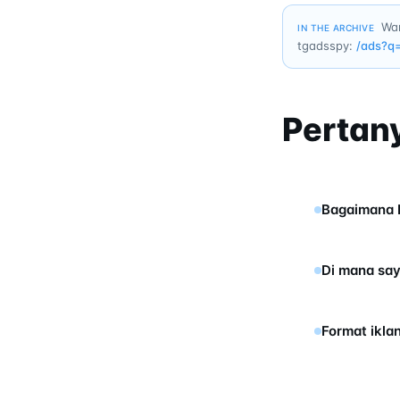
Wan
IN THE ARCHIVE
tgadsspy:
/ads?q
Pertan
Bagaimana D
Di mana say
Format ikla