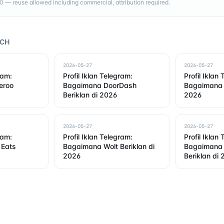
— reuse allowed including commercial, attribution required.
RCH
2026-05-27
2026-05-27
ram:
Profil Iklan Telegram:
Profil Iklan
eroo
Bagaimana DoorDash
Bagaimana G
Beriklan di 2026
2026
2026-05-27
2026-05-27
ram:
Profil Iklan Telegram:
Profil Iklan
 Eats
Bagaimana Wolt Beriklan di
Bagaimana 
2026
Beriklan di