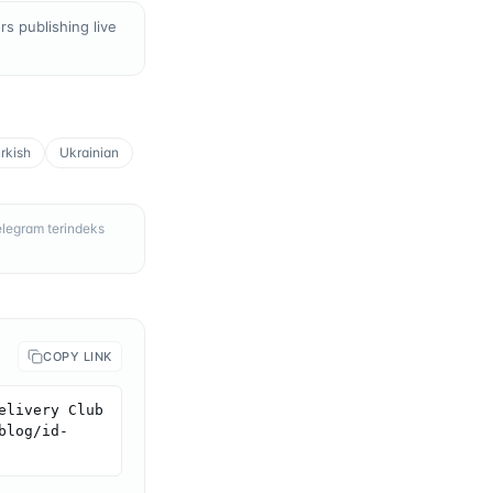
s publishing live
rkish
Ukrainian
elegram terindeks
COPY LINK
livery Club 
blog/id-