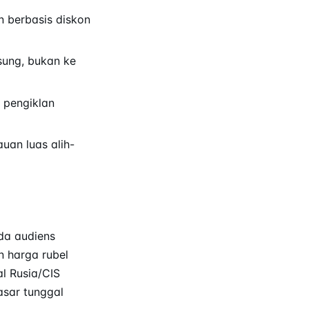
 berbasis diskon
sung, bukan ke
pengiklan
uan luas alih-
da audiens
n harga rubel
al Rusia/CIS
asar tunggal