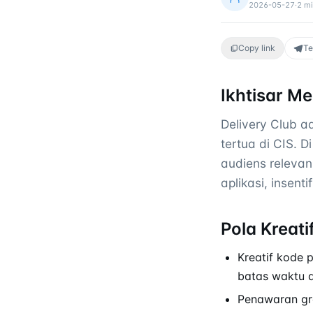
2026-05-27
·
2
mi
Copy link
Te
Ikhtisar Me
Delivery Club a
tertua di CIS. 
audiens releva
aplikasi, insen
Pola Kreati
Kreatif kode
batas waktu 
Penawaran gra