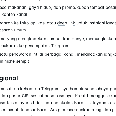
feed makanan, gaya hidup, dan promo/kupon tempat pesan
 konten kanal
garah ke toko aplikasi atau
deep link
untuk instalasi lang
asaran umum
mo yang mengkodekan sumber kampanye, memungkinkan 
enukaran ke penempatan Telegram
atu penawaran inti di berbagai kanal, menandakan jangka
tan
niche
sempit
gional
emusatkan kehadiran Telegram-nya hampir sepenuhnya pa
dan pasar CIS, sesuai pasar asalnya. Kreatif menggunaka
a Rusia; nyaris tidak ada pelokalan Barat. Ini layanan as
 minimal di pasar Barat. Arsip mencerminkan pengiklan p