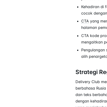
Kehadiran di 
cocok dengan
CTA
yang men
halaman pem
CTA kode pro
mengaitkan p
Pengulangan s
alih penarge
Strategi Re
Delivery Club m
berbahasa Rusia 
dan teks berbahas
dengan kehadiran