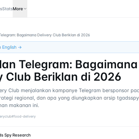
s
Stats
More
n Telegram: Bagaimana Delivery Club Beriklan di 2026
in English →
Iklan Telegram: Bagaimana
y Club Beriklan di 2026
ery Club menjalankan kampanye Telegram bersponsor p
strategi regional, dan apa yang diungkapkan arsip tgadssp
man makanan ini.
veryclub
#
food-delivery
ds Spy Research