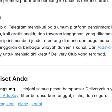
 promosi padat dan berulang ke audiens terkonsentrasi.
n
lub di Telegram mengikuti pola umum platform pengiriman: i
 kail gratis ongkir, dan tawaran langganan, yang dikemas
Arsip ini memberi jendela tentang di mana dan bagaimana 
ggaran di berbagai wilayah dan jenis kanal. Cari
/ads?q
y
untuk menjelajahi kreatif Delivery Club yang teramati.
riset Anda
langsung
— jelajahi semua pesan bersponsor Deliveryclub y
m Ads Spy
; filter berdasarkan tanggal, niche, dan negara.
engiklan
·
niche
·
kanal
.