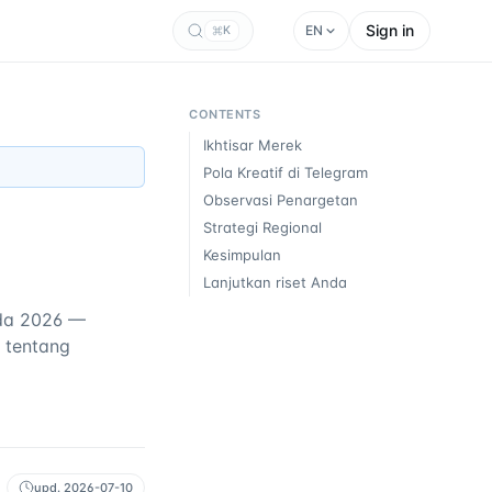
Sign in
EN
K
CONTENTS
Ikhtisar Merek
Pola Kreatif di Telegram
Observasi Penargetan
Strategi Regional
Kesimpulan
Lanjutkan riset Anda
ada 2026 —
y tentang
upd.
2026-07-10