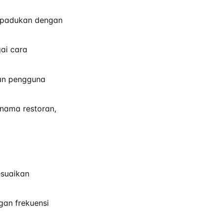
ipadukan dengan
ai cara
kan pengguna
nama restoran,
esuaikan
an frekuensi