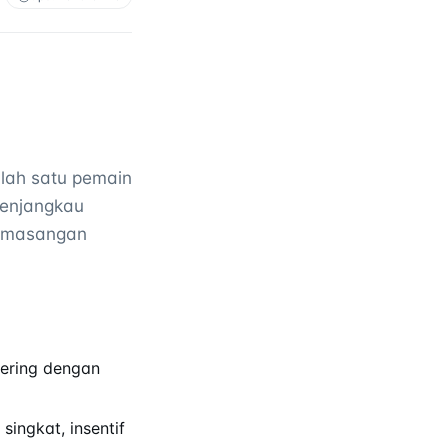
alah satu pemain
menjangkau
pemasangan
ering dengan
ingkat, insentif