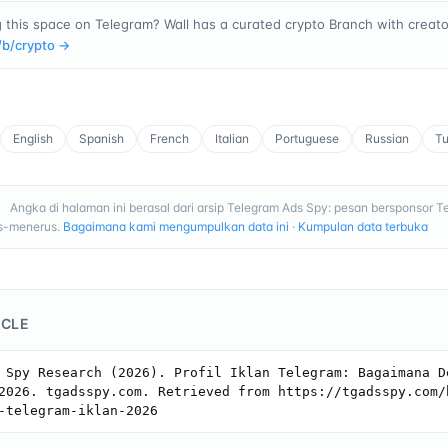
 this space on Telegram? Wall has a curated crypto Branch with creator
/b/
crypto
→
English
Spanish
French
Italian
Portuguese
Russian
Tu
Angka di halaman ini berasal dari arsip Telegram Ads Spy: pesan bersponsor T
I
us-menerus.
Bagaimana kami mengumpulkan data ini
·
Kumpulan data terbuka
ICLE
 Spy Research (2026). Profil Iklan Telegram: Bagaimana De
2026. tgadsspy.com. Retrieved from https://tgadsspy.com/
-telegram-iklan-2026