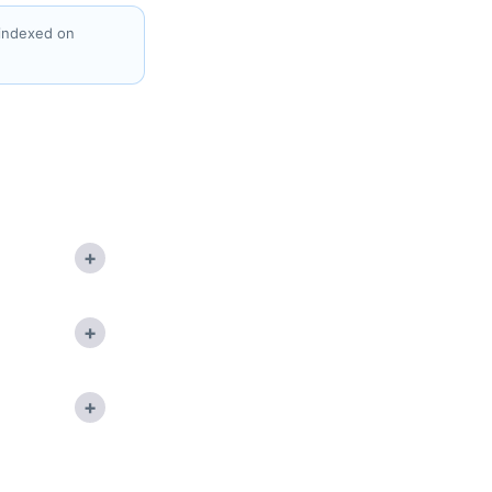
 indexed on
+
+
+