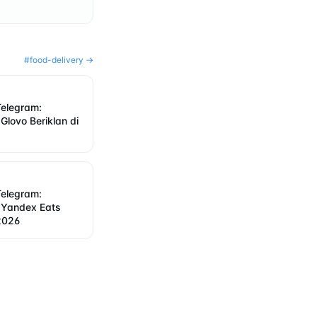
#
food-delivery
→
 Telegram:
lovo Beriklan di
 Telegram:
Yandex Eats
 2026