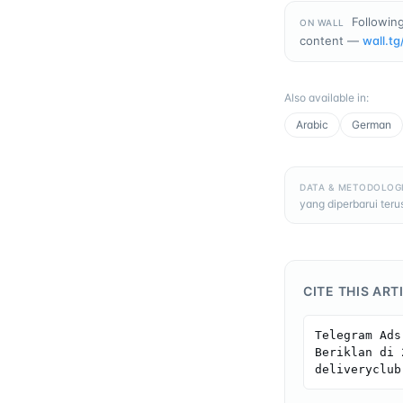
Following
ON WALL
content —
wall.tg
Also available in
:
Arabic
German
DATA & METODOLOG
yang diperbarui ter
CITE THIS ART
Telegram Ads
Beriklan di 
deliveryclub