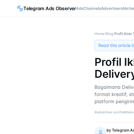
Telegram Ads Observer
Ads
Channels
Advertisers
Niche
Home
/
Blog
/
Profil Ikla
Read this article 
Profil 
Deliver
Bagaimana Deliv
format kreatif, 
platform pengiri
#
advertiser-profile
#
deli
by
Telegram A