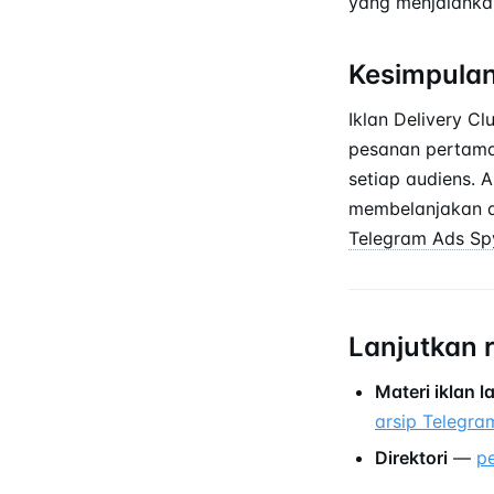
yang menjalankan
Kesimpula
Iklan Delivery C
pesanan pertama,
setiap audiens. 
membelanjakan an
Telegram Ads Sp
Lanjutkan 
Materi iklan 
arsip Telegra
Direktori
—
p