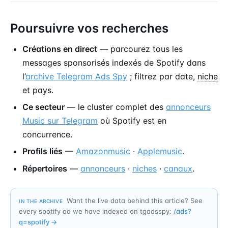
Poursuivre vos recherches
Créations en direct
— parcourez tous les
messages sponsorisés indexés de Spotify dans
l’
archive Telegram Ads Spy
; filtrez par date,
niche
et pays.
Ce secteur
— le cluster complet des
annonceurs
Music sur Telegram
où Spotify est en
concurrence.
Profils liés
—
Amazonmusic
·
Applemusic
.
Répertoires
—
annonceurs
·
niches
·
canaux
.
Want the live data behind this article? See
IN THE ARCHIVE
every spotify ad we have indexed on tgadsspy:
/ads?
q=
spotify
→