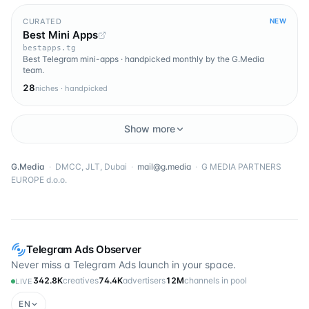
CURATED
NEW
Best Mini Apps
bestapps.tg
Best Telegram mini-apps · handpicked monthly by the G.Media
team.
28
niches · handpicked
Show more
G.Media
·
DMCC, JLT, Dubai
·
mail@g.media
·
G MEDIA PARTNERS
EUROPE d.o.o.
Telegram Ads Observer
Never miss a Telegram Ads launch in your space.
342.8K
creatives
74.4K
advertisers
12M
channels in pool
LIVE
EN