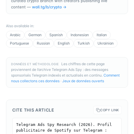
curated crypto Branch with creators publishing live
content —
wall.tg/b/
crypto
→
Also available in
:
Arabic
German
Spanish
Indonesian
Italian
Portuguese
Russian
English
Turkish
Ukrainian
Les chiffres de cette page
DONNÉES ET MÉTHODOLOGIE
proviennent de l’archive Telegram Ads Spy : des messages
sponsorisés Telegram indexés et actualisés en continu.
Comment
nous collectons ces données
·
Jeux de données ouverts
CITE THIS ARTICLE
COPY LINK
Telegram Ads Spy Research (2026). Profil 
publicitaire de Spotify sur Telegram : 