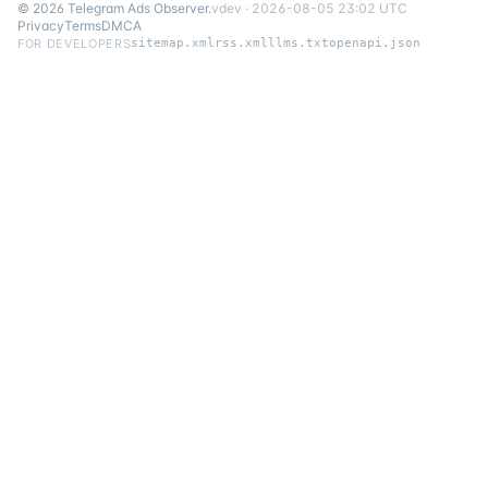
©
2026
Telegram Ads Observer
.
v
dev
·
2026-08-05 23:02 UTC
Privacy
Terms
DMCA
FOR DEVELOPERS
sitemap.xml
rss.xml
llms.txt
openapi.json