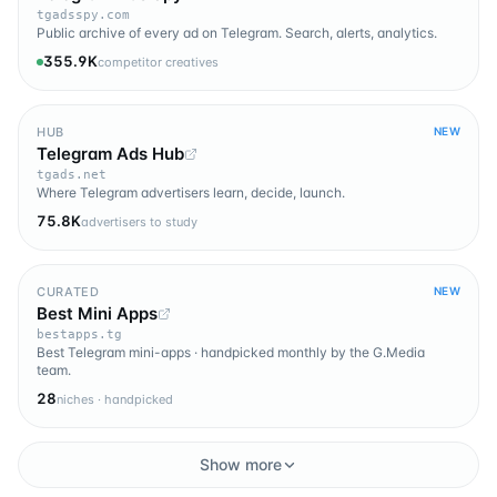
tgadsspy.com
Public archive of every ad on Telegram. Search, alerts, analytics.
355.9K
competitor creatives
HUB
NEW
Telegram Ads Hub
tgads.net
Where Telegram advertisers learn, decide, launch.
75.8K
advertisers to study
CURATED
NEW
Best Mini Apps
bestapps.tg
Best Telegram mini-apps · handpicked monthly by the G.Media
team.
28
niches · handpicked
Show more