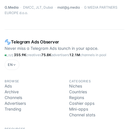
G.Media
·
DMCC, JLT, Dubai
·
mail@g.media
·
G MEDIA PARTNERS
EUROPE d.o.o.
Telegram Ads Observer
Never miss a Telegram Ads launch in your space.
355.9K
creatives
75.8K
advertisers
12.1M
channels in pool
LIVE
EN
BROWSE
CATEGORIES
Ads
Niches
Archive
Countries
Channels
Regions
Advertisers
Cashier apps
Trending
Mini-apps
Channel stats