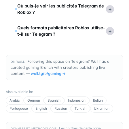
Où puis-je voir les publicités Telegram de
+
Roblox ?
Quels formats publicitaires Roblox utilise-
+
t-il sur Telegram ?
Following this space on Telegram? Wall has a
ON WALL
curated gaming Branch with creators publishing live
content —
wall.tg/b/
gaming
→
Also available in
:
Arabic
German
Spanish
Indonesian
Italian
Portuguese
English
Russian
Turkish
Ukrainian
Les chiffres de cette page
DONNÉES ET MÉTHODOLOGIE