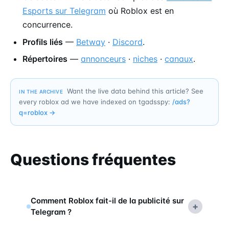
Esports sur Telegram
où Roblox est en
concurrence.
Profils liés
—
Betway
·
Discord
.
Répertoires
—
annonceurs
·
niches
·
canaux
.
Want the live data behind this article? See
IN THE ARCHIVE
every roblox ad we have indexed on tgadsspy:
/ads?
q=
roblox
→
Questions fréquentes
Comment Roblox fait-il de la publicité sur
+
Telegram ?