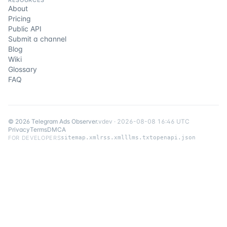
RESOURCES
About
Pricing
Public API
Submit a channel
Blog
Wiki
Glossary
FAQ
©
2026
Telegram Ads Observer
.
v
dev
·
2026-08-08 16:46 UTC
Privacy
Terms
DMCA
FOR DEVELOPERS
sitemap.xml
rss.xml
llms.txt
openapi.json