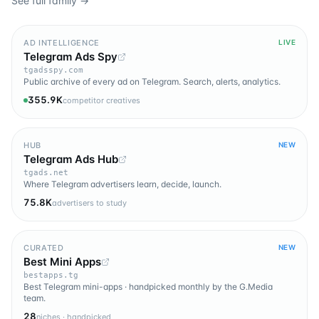
See full family →
AD INTELLIGENCE
LIVE
Telegram Ads Spy
tgadsspy.com
Public archive of every ad on Telegram. Search, alerts, analytics.
355.9K
competitor creatives
HUB
NEW
Telegram Ads Hub
tgads.net
Where Telegram advertisers learn, decide, launch.
75.8K
advertisers to study
CURATED
NEW
Best Mini Apps
bestapps.tg
Best Telegram mini-apps · handpicked monthly by the G.Media
team.
28
niches · handpicked