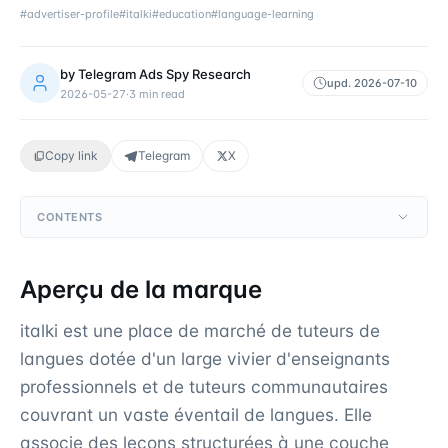
#
advertiser-profile
#
italki
#
education
#
language-learning
by
Telegram Ads Spy Research
upd.
2026-07-10
2026-05-27
·
3
min read
Copy link
Telegram
X
CONTENTS
Aperçu de la marque
italki est une place de marché de tuteurs de
langues dotée d'un large vivier d'enseignants
professionnels et de tuteurs communautaires
couvrant un vaste éventail de langues. Elle
associe des leçons structurées à une couche