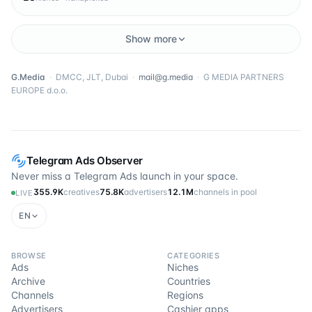
Show more
G.Media
·
DMCC, JLT, Dubai
·
mail@g.media
·
G MEDIA PARTNERS
EUROPE d.o.o.
Telegram Ads Observer
Never miss a Telegram Ads launch in your space.
355.9K
creatives
75.8K
advertisers
12.1M
channels in pool
LIVE
EN
BROWSE
CATEGORIES
Ads
Niches
Archive
Countries
Channels
Regions
Advertisers
Cashier apps