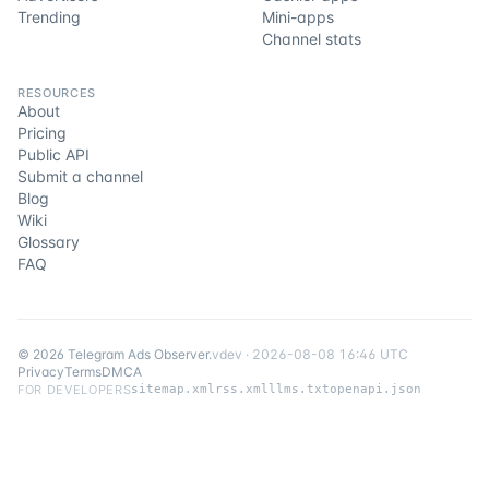
Trending
Mini-apps
Channel stats
RESOURCES
About
Pricing
Public API
Submit a channel
Blog
Wiki
Glossary
FAQ
©
2026
Telegram Ads Observer
.
v
dev
·
2026-08-08 16:46 UTC
Privacy
Terms
DMCA
FOR DEVELOPERS
sitemap.xml
rss.xml
llms.txt
openapi.json