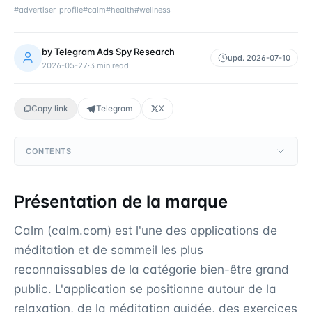
#
advertiser-profile
#
calm
#
health
#
wellness
by
Telegram Ads Spy Research
upd.
2026-07-10
2026-05-27
·
3
min read
Copy link
Telegram
X
CONTENTS
Présentation de la marque
Calm (calm.com) est l'une des applications de
méditation et de sommeil les plus
reconnaissables de la catégorie bien-être grand
public. L'application se positionne autour de la
relaxation, de la méditation guidée, des exercices