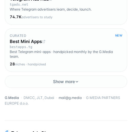
tgads.net
Where Telegram advertisers learn, decide, launch.
74.7K
advertisers to study
CURATED
NEW
Best Mini Apps
bestapps.tg
Best Telegram mini-apps · handpicked monthly by the G.Media
team.
28
niches · handpicked
Show more
G.Media
·
DMCC, JLT, Dubai
·
mail@g.media
·
G MEDIA PARTNERS
EUROPE d.o.o.