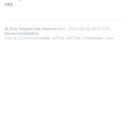
FAQ
©
2026
Telegram Ads Observer
.
v
dev
·
2026-08-06 20:51 UTC
Privacy
Terms
DMCA
FOR DEVELOPERS
sitemap.xml
rss.xml
llms.txt
openapi.json