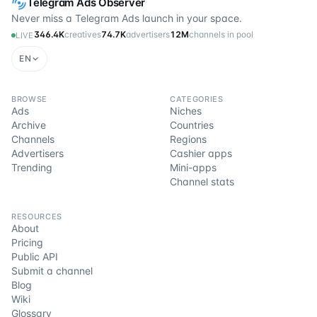
Telegram Ads Observer
Never miss a Telegram Ads launch in your space.
346.4K
creatives
74.7K
advertisers
12M
channels in pool
LIVE
EN
BROWSE
CATEGORIES
Ads
Niches
Archive
Countries
Channels
Regions
Advertisers
Cashier apps
Trending
Mini-apps
Channel stats
RESOURCES
About
Pricing
Public API
Submit a channel
Blog
Wiki
Glossary