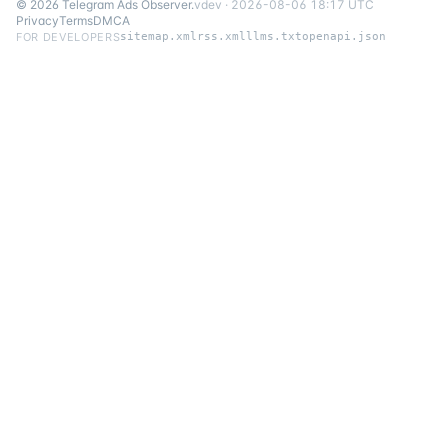
©
2026
Telegram Ads Observer
.
v
dev
·
2026-08-06 18:17 UTC
Privacy
Terms
DMCA
FOR DEVELOPERS
sitemap.xml
rss.xml
llms.txt
openapi.json