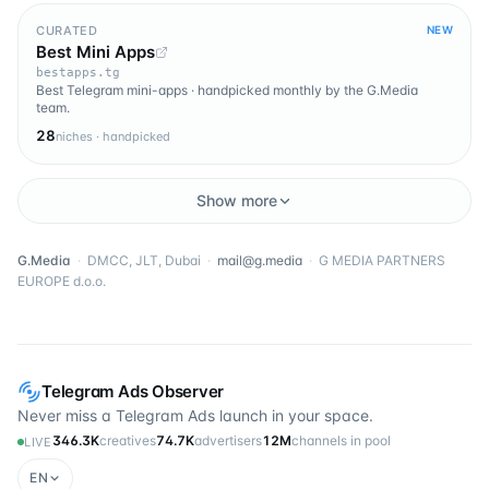
CURATED
NEW
Best Mini Apps
bestapps.tg
Best Telegram mini-apps · handpicked monthly by the G.Media
team.
28
niches · handpicked
Show more
G.Media
·
DMCC, JLT, Dubai
·
mail@g.media
·
G MEDIA PARTNERS
EUROPE d.o.o.
Telegram Ads Observer
Never miss a Telegram Ads launch in your space.
346.3K
creatives
74.7K
advertisers
12M
channels in pool
LIVE
EN