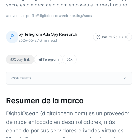
sobre esta marca de alojamiento web e infraestructura.
#
advertiser-profile
#
digitalocean
#
web-hosting
#
saas
by
Telegram Ads Spy Research
upd.
2026-07-10
2026-05-27
·
3
min read
Copy link
Telegram
X
CONTENTS
Resumen de la marca
DigitalOcean (digitalocean.com) es un proveedor
de nube enfocado en desarrolladores, más
conocido por sus servidores privados virtuales