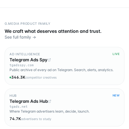
G.MEDIA PRODUCT FAMILY
We craft what deserves attention and trust.
See full family →
AD INTELLIGENCE
LIVE
Telegram Ads Spy
tgadsspy.com
Public archive of every ad on Telegram. Search, alerts, analytics.
346.3K
competitor creatives
HUB
NEW
Telegram Ads Hub
tgads.net
Where Telegram advertisers learn, decide, launch.
74.7K
advertisers to study