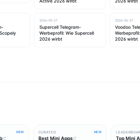
Active 2026 wirbt
2026 wirbt
2026-05-27
2026-05-27
m-
Supercell Telegram-
Voodoo Tel
 Scopely
Werbeprofil: Wie Supercell
Werbeprofil
2026 wirbt
2026 wirbt
CURATED
LEADERBOA
NEW
NEW
b
Best Mini Apps
Top Mini 