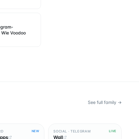
egram-
: Wie Voodoo
See full family →
RD
SOCIAL · TELEGRAM
NEW
LIVE
Apps
Wall