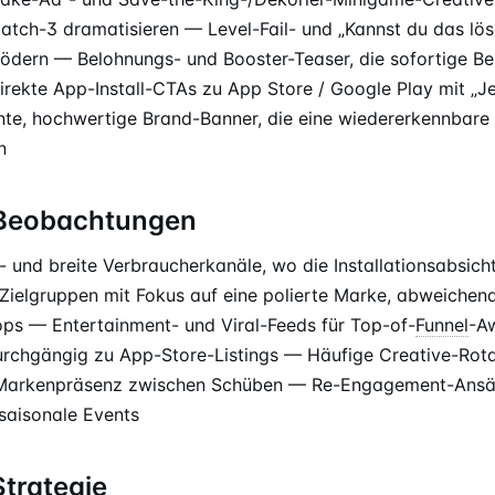
atch-3 dramatisieren — Level-Fail- und „Kannst du das lös
 ködern — Belohnungs- und Booster-Teaser, die sofortige B
irekte App-Install-CTAs zu App Store / Google Play mit „Je
te, hochwertige Brand-Banner, die eine wiedererkennbare
n
-Beobachtungen
 und breite Verbraucherkanäle, wo die Installationsabsich
elgruppen mit Fokus auf eine polierte Marke, abweichend
s — Entertainment- und Viral-Feeds für Top-of-
Funnel
-A
urchgängig zu App-Store-Listings — Häufige Creative-Rota
 Markenpräsenz zwischen Schüben — Re-Engagement-Ansä
 saisonale Events
Strategie