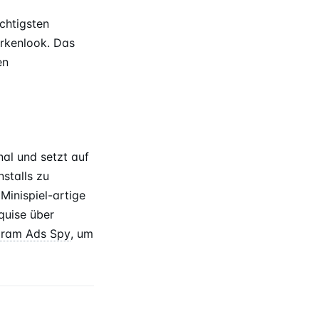
chtigsten
arkenlook. Das
en
al und setzt auf
stalls zu
inispiel-artige
quise über
gram Ads Spy
, um