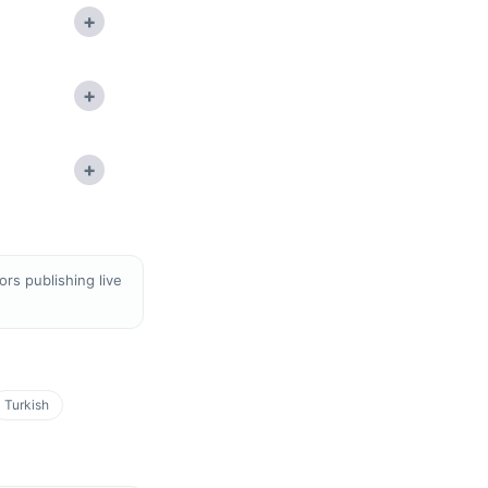
+
+
+
rs publishing live
Turkish