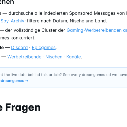
chen
s
— durchsuche alle indexierten
Sponsored Messages
von 
 Spy-Archiv
; filtere nach Datum, Nische und Land.
— der vollständige Cluster der
Gaming-Werbetreibenden a
es konkurriert.
le
—
Discord
·
Epicgames
.
—
Werbetreibende
·
Nischen
·
Kanäle
.
t the live data behind this article? See every dreamgames ad we hav
=
dreamgames
→
e Fragen