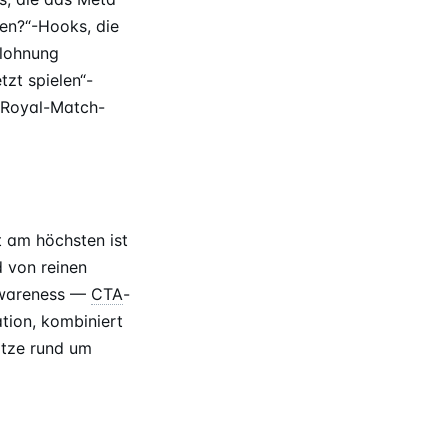
en?“-Hooks, die
elohnung
tzt spielen“-
 Royal-Match-
t am höchsten ist
 von reinen
wareness —
CTA
-
tion, kombiniert
tze rund um