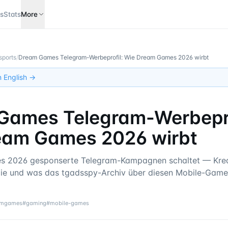
s
Stats
More
sports
/
Dream Games Telegram-Werbeprofil: Wie Dream Games 2026 wirbt
in English →
Games Telegram-Werbepro
eam Games 2026 wirbt
 2026 gesponserte Telegram-Kampagnen schaltet — Krea
gie und was das tgadsspy-Archiv über diesen Mobile-Game
amgames
#
gaming
#
mobile-games