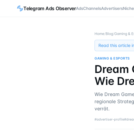
Telegram Ads Observer
Ads
Channels
Advertisers
Niche
Home
/
Blog
/
Gaming & E
Read this article 
GAMING & ESPORTS
Dream 
Wie Dr
Wie Dream Games
regionale Strate
verrät.
#
advertiser-profile
#
dre