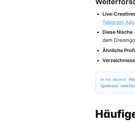
Weiterfors
Live-Creative
Telegram Ads
Diese Nische
dem Dreamgam
Ähnliche Profi
Verzeichnisse
Wan
IN THE ARCHIVE
tgadsspy:
/ads?q
Häufig