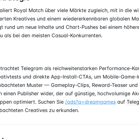
iert Royal Match über viele Märkte zugleich, mit in die wi
ierten Kreatives und einem wiedererkennbaren globalen M
t rund um neue Inhalte und Chart-Pushes bei einem höher
u als bei den meisten Casual-Konkurrenten.
achtet Telegram als reichweitenstarken Performance-Kan
ativtests und direkte App-Install-CTAs, um Mobile-Game-In
eobachteten Muster — Gameplay-Clips, Reward-Teaser und M
 einen Publisher wider, der auf günstige, hochvolumige Ak
ruppen optimiert. Suchen Sie
/ads?q=dreamgames
auf
Tele
bachteten Creatives zu erkunden.