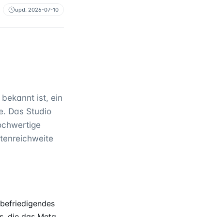
upd.
2026-07-10
bekannt ist, ein
e. Das Studio
hochwertige
tenreichweite
befriedigendes
s, die das Meta