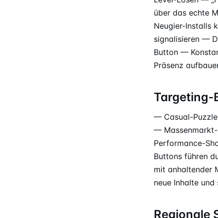
über das echte M
Neugier-Installs
signalisieren — D
Button — Konstan
Präsenz aufbaue
Targeting
— Casual-Puzzle-
— Massenmarkt-Zi
Performance-Shop
Buttons führen d
mit anhaltender
neue Inhalte und
Regionale 