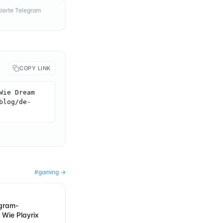
ierte Telegram
COPY LINK
ie Dream 
blog/de-
#
gaming
→
egram-
 Wie Playrix