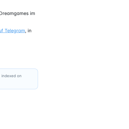
Dreamgames im
uf Telegram
, in
e indexed on