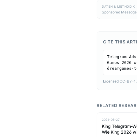
DATEN & METHODIK
Sponsored Messages,
CITE THIS ART
Telegram Ads
Games 2026 w
dreamgames-t
Licensed CC-BY-4.0 
RELATED RESEA
2026-05-27
King Telegram-We
Wie King 2026 wi