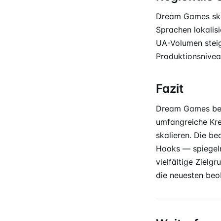
Dream Games skal
Sprachen lokalis
UA-Volumen steig
Produktionsnivea
Fazit
Dream Games betr
umfangreiche Kre
skalieren. Die b
Hooks — spiegeln
vielfältige Zielg
die neuesten beo