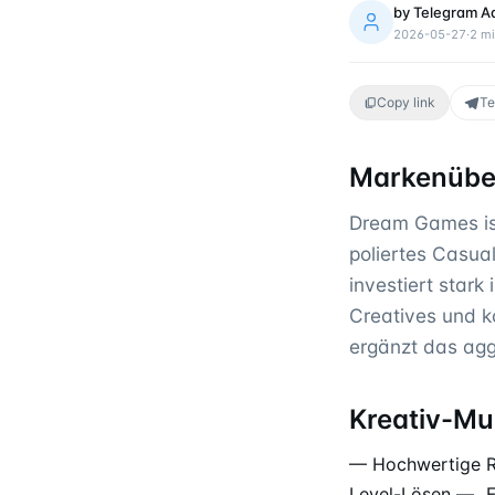
by
Telegram A
2026-05-27
·
2
mi
Copy link
Te
Markenüber
Dream Games ist 
poliertes Casual
investiert stark
Creatives und k
ergänzt das agg
Kreativ-Mu
— Hochwertige Ro
Level-Lösen — „F