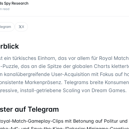
ds Spy Research
n read
legram
X
blick
ein türkisches Einhorn, das vor allem für Royal Match 
-Puzzle, das an die Spitze der globalen Charts klettert
 in kanalübergreifende User-Acquisition mit Fokus auf 
onsistente Markenpräsenz. Telegrams breite Konsumen
ressive, install-getriebene Scaling von Dream Games.
ster auf Telegram
yal-Match-Gameplay-Clips mit Betonung auf Politur und 
ake-Ad“- und Save-the-King-/Dekorier-Minigame-Creative