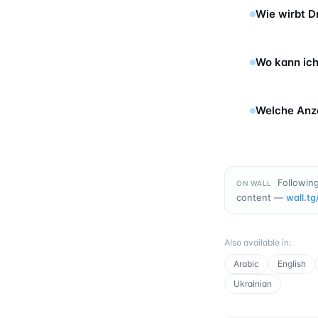
Wie wirbt 
Wo kann ic
Welche Anz
Followin
ON WALL
content —
wall.tg
Also available in
:
Arabic
English
Ukrainian