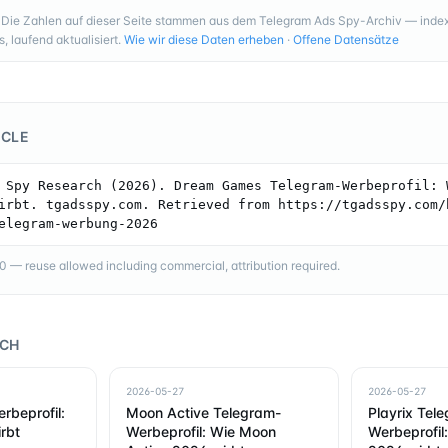
Die Zahlen auf dieser Seite stammen aus dem Telegram Ads Spy-Archiv — index
 laufend aktualisiert.
Wie wir diese Daten erheben
·
Offene Datensätze
ICLE
 Spy Research (2026). Dream Games Telegram-Werbeprofil: W
irbt. tgadsspy.com. Retrieved from https://tgadsspy.com/
elegram-werbung-2026
— reuse allowed including commercial, attribution required.
RCH
2026-05-27
2026-05-27
rbeprofil:
Moon Active Telegram-
Playrix Tel
rbt
Werbeprofil: Wie Moon
Werbeprofil: