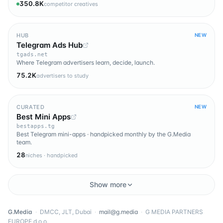
350.8K
competitor creatives
HUB
NEW
Telegram Ads Hub
tgads.net
Where Telegram advertisers learn, decide, launch.
75.2K
advertisers to study
CURATED
NEW
Best Mini Apps
bestapps.tg
Best Telegram mini-apps · handpicked monthly by the G.Media
team.
28
niches · handpicked
Show more
G.Media
·
DMCC, JLT, Dubai
·
mail@g.media
·
G MEDIA PARTNERS
EUROPE d.o.o.