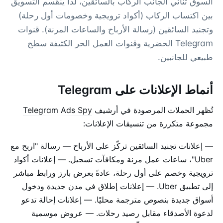
السوق ثنائي الجانب الركاب بالسائقين، لذا ينقسم التسويق
بين اكتساب الركاب (أكواد ترويجية وخصومات أول رحلة)
وتجنيد السائقين (رسالة الأرباح والساعات المرنة). قنوات
Telegram الحضرية وقنوات العمل الحر الكثيفة سطح
طبيعي للجانبين.
أنماط الإعلانات على Telegram
تُظهر الحملات المرصودة في أرشيف
Telegram Ads Spy
مجموعة متكررة من تنسيقات الإعلانات:
— إعلانات تجنيد السائقين تركّز على الأرباح — رسالة "اربح مع
Uber"، ساعات عمل مرنة ومكافآت تسجيل. — إعلانات أكواد
ترويجية وخصم على أول رحلة، عادةً بعرض بارز ورابط مباشر
إلى تطبيق Uber. — إعلانات إطلاق في مدن جديدة ودخول
أسواق جديدة بنصوص مترجمة محليًا. — إعلانات إحالة تدعو
لدعوة الأصدقاء مقابل رصيد رحلات. — عروض موسمية