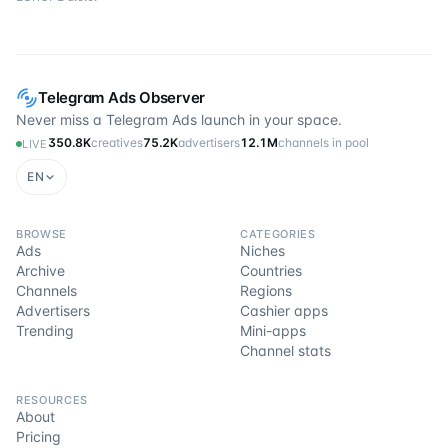
Telegram Ads Observer
Never miss a Telegram Ads launch in your space.
350.8K
creatives
75.2K
advertisers
12.1M
channels in pool
LIVE
EN
BROWSE
CATEGORIES
Ads
Niches
Archive
Countries
Channels
Regions
Advertisers
Cashier apps
Trending
Mini-apps
Channel stats
RESOURCES
About
Pricing