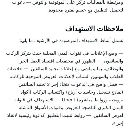
ومرتبطة بالفعاليات تركّز على الموثوقية والتوفر. — دعوات
لتحميل التطبيق مع خصم لفترة محدودة.
ملاحظات الاستهداف
تشمل أنماط الاستهداف المرصودة في الأرشيف ما يلي:
— وضع الإعلانات في قنوات المدن المحلية حيث يتركز الركاب
والسائقون. — الظهور في مجتمعات اقتصاد العمل الحر
والوظائف، بما يتماشى مع إعلانات تجنيد السائقين. — خلاصات
الطلاب والمهنيين الشباب لإعلانات العروض الموجهة للركاب.
— فصل واضح في الدعوات لاتخاذ إجراء: تجنيد السائقين
(نماذج تسجيل وحاسبات أرباح) واكتساب الركاب (أكواد
ترويجية وروابط مباشرة) لـUber. — الاستهداف في قنوات
المدن الكبرى الناضجة للعروض وقنوات الأسواق الناشئة
لعرض السائقين. — روابط تثبيت التطبيق كدعوة رئيسية لاتخاذ
إجراء.