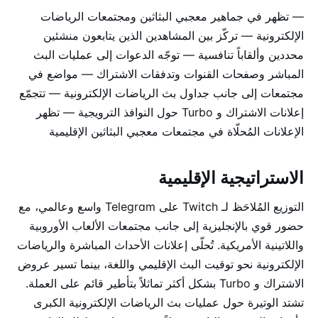
— تظهر في جماهير معجبي البثاثين ومجتمعات الرياضات
الإلكترونية — تركّز بين المشاهدين الذين يتابعون منشئين
محددين وألقاباً تنافسية — توجّه الدعوات إلى عمليات البث
المباشر وصفحات القنوات وتدفقات الاشتراك — مواضع في
مجتمعات إلى جانب جداول بث الرياضات الإلكترونية — تتجمّع
إعلانات الاشتراك و Turbo حول النوافذ الترويجية — تظهر
الإعلانات المُحلّاة في مجتمعات معجبي البثاثين الإقليمية
الاستراتيجية الإقليمية
التوزيع المُلاحَظ لـ Twitch على Telegram واسع وعالمي، مع
حضور قوي بالإنجليزية إلى جانب مجتمعات الألعاب الأوروبية
واللاتينية الأمريكية. تُحلّى إعلانات الأحداث المباشرة والرياضات
الإلكترونية نحو توقيت البث الإقليمي واللغة، بينما تسير عروض
الاشتراك و Turbo بشكل أكثر تماثلاً بتأطير قائم على العملة.
تشتد الوتيرة حول عمليات بث الرياضات الإلكترونية الكبرى