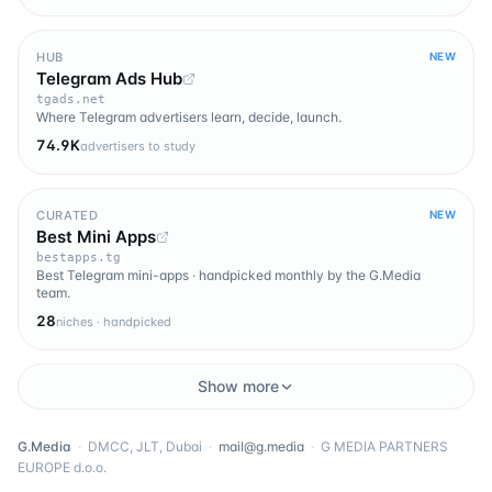
HUB
NEW
Telegram Ads Hub
tgads.net
Where Telegram advertisers learn, decide, launch.
74.9K
advertisers to study
CURATED
NEW
Best Mini Apps
bestapps.tg
Best Telegram mini-apps · handpicked monthly by the G.Media
team.
28
niches · handpicked
Show more
G.Media
·
DMCC, JLT, Dubai
·
mail@g.media
·
G MEDIA PARTNERS
EUROPE d.o.o.