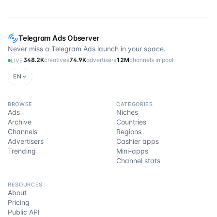
Telegram Ads Observer
Never miss a Telegram Ads launch in your space.
348.2K
creatives
74.9K
advertisers
12M
channels in pool
LIVE
EN
BROWSE
CATEGORIES
Ads
Niches
Archive
Countries
Channels
Regions
Advertisers
Cashier apps
Trending
Mini-apps
Channel stats
RESOURCES
About
Pricing
Public API