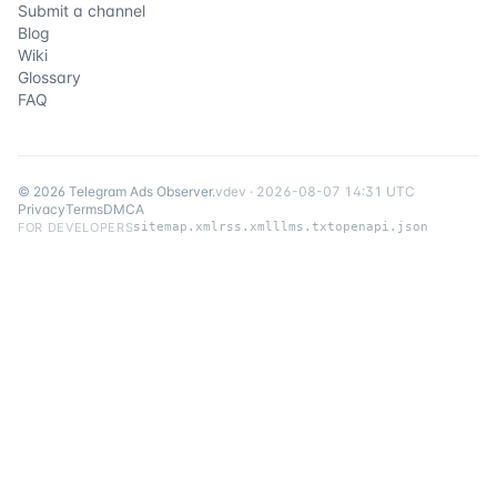
Submit a channel
Blog
Wiki
Glossary
FAQ
©
2026
Telegram Ads Observer
.
v
dev
·
2026-08-07 14:31 UTC
Privacy
Terms
DMCA
FOR DEVELOPERS
sitemap.xml
rss.xml
llms.txt
openapi.json