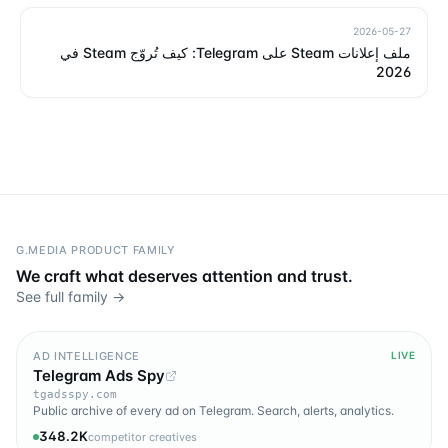
2026-05-27
ملف إعلانات Steam على Telegram: كيف تُروّج Steam في
2026
G.MEDIA PRODUCT FAMILY
We craft what deserves attention and trust.
See full family →
AD INTELLIGENCE
LIVE
Telegram Ads Spy
tgadsspy.com
Public archive of every ad on Telegram. Search, alerts, analytics.
348.2K
competitor creatives