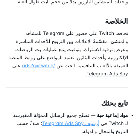
وأحداث المنشئين البارزين بدلاً من حجم ثابت طوال العام.
الخلاصة
تحافظ Twitch على حضور على Telegram للمشاهد
والمنشئ، مقسّمةً الإعلانات بين الترويج للأحداث المباشرة
وعرض ترقية الاشتراك، بتوقيت يتبع عمليات بث الرياضات
الإلكترونية وأحداث البثاثين. تعتمد المواضع على روابط المنصة
العميقة بالألعاب التنافسية. ابحث عن
/ads?q=twitch
على
.
Telegram Ads Spy
تابع بحثك
مواد إبداعية حية
— تصفّح جميع الرسائل المموّلة المفهرسة
لـ Twitch في
أرشيف Telegram Ads Spy
؛ صفِّ حسب
التاريخ والمجال والدولة.