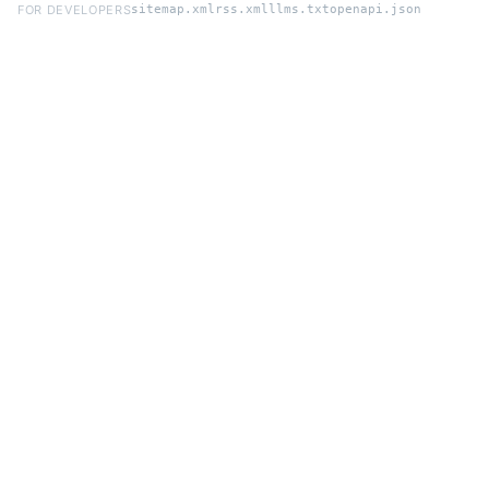
FOR DEVELOPERS
sitemap.xml
rss.xml
llms.txt
openapi.json