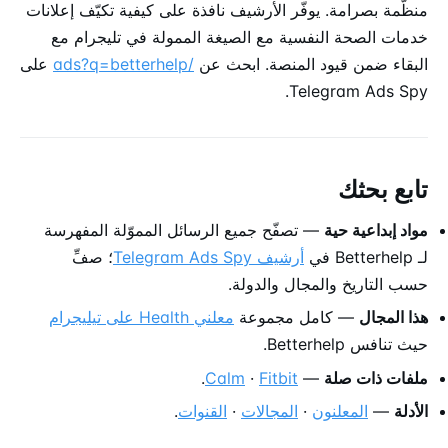
منظَّمة بصرامة. يوفّر الأرشيف نافذة على كيفية تكيّف إعلانات
خدمات الصحة النفسية مع الصيغة الممولة في تليجرام مع
البقاء ضمن قيود المنصة. ابحث عن
/ads?q=betterhelp
على
Telegram Ads Spy.
تابع بحثك
مواد إبداعية حية
— تصفّح جميع الرسائل المموّلة المفهرسة
لـ Betterhelp في
أرشيف Telegram Ads Spy
؛ صفِّ
حسب التاريخ والمجال والدولة.
هذا المجال
— كامل مجموعة
معلني Health على تيليجرام
حيث تنافس Betterhelp.
ملفات ذات صلة
—
Fitbit
·
Calm
.
الأدلة
—
المعلنون
·
المجالات
·
القنوات
.