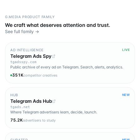
G.MEDIA PRODUCT FAMILY
We craft what deserves attention and trust.
See full family →
AD INTELLIGENCE
LIVE
Telegram Ads Spy
tgadsspy.com
Public archive of every ad on Telegram. Search, alerts, analytics.
351K
competitor creatives
HUB
NEW
Telegram Ads Hub
tgads.net
Where Telegram advertisers learn, decide, launch.
75.2K
advertisers to study
CURATED
NEW