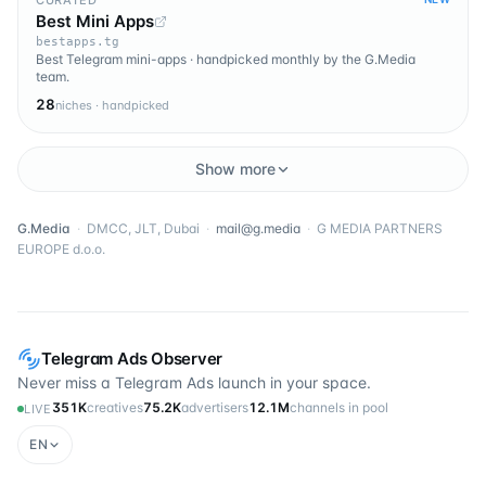
Best Mini Apps
bestapps.tg
Best Telegram mini-apps · handpicked monthly by the G.Media
team.
28
niches · handpicked
Show more
G.Media
·
DMCC, JLT, Dubai
·
mail@g.media
·
G MEDIA PARTNERS
EUROPE d.o.o.
Telegram Ads Observer
Never miss a Telegram Ads launch in your space.
351K
creatives
75.2K
advertisers
12.1M
channels in pool
LIVE
EN