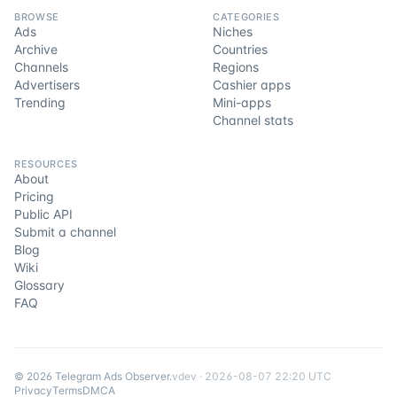
BROWSE
CATEGORIES
Ads
Niches
Archive
Countries
Channels
Regions
Advertisers
Cashier apps
Trending
Mini-apps
Channel stats
RESOURCES
About
Pricing
Public API
Submit a channel
Blog
Wiki
Glossary
FAQ
©
2026
Telegram Ads Observer
.
v
dev
·
2026-08-07 22:20 UTC
Privacy
Terms
DMCA