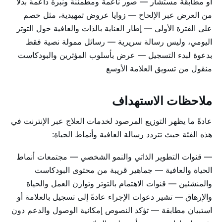
أو مطابقة مستشار — صور ناعمة ومطمئنة ونبرة داعمة بدلاً
من العرض عبر الإلحاح — زوايا عروض تمهيدية، مثل خصم
على الفترة الأولى — إطار العناية بالذات والعافية حول التوتر
اليومي، وليس رسالة سريرية — رسائل ممولة نصية فقط
بدعوة لبدء التسجيل — عرض بأسلوب المؤثرين والبودكاست
منقول من تسويق العلامة الأوسع
ملاحظات الاستهداف
عادةً ما يظهر التوزيع المرصود لخدمات العلاج عبر الإنترنت في
هذه الفئة حيث تتردد رسالة العافية وأنماط الحياة:
— قنوات التطوير الذاتي والنمو الشخصي — مجتمعات أنماط
الحياة والعافية — جماهير قريبة من محتوى البودكاست
والمنشئين — قنوات الاهتمام بالتوتر وتوازن العمل والحياة
والإرهاق — تشير دعوات الإجراء عادةً إلى تسجيل بالعلامة أو
استبيان مطابقة — تؤكد النصوص إمكانية الوصول والدعم دون